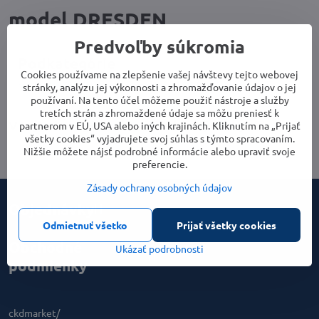
model DRESDEN
Predvoľby súkromia
Podkategórie
Cookies používame na zlepšenie vašej návštevy tejto webovej
model DRESDEN zelená farba
model DRESDEN sivá farba
stránky, analýzu jej výkonnosti a zhromažďovanie údajov o jej
používaní. Na tento účel môžeme použiť nástroje a služby
tretích strán a zhromaždené údaje sa môžu preniesť k
partnerom v EÚ, USA alebo iných krajinách. Kliknutím na „Prijať
všetky cookies“ vyjadrujete svoj súhlas s týmto spracovaním.
Nižšie môžete nájsť podrobné informácie alebo upraviť svoje
preferencie.
Zásady ochrany osobných údajov
Objednávky
Odmietnuť všetko
Prijať všetky cookies
Obchodné
Ukázať podrobnosti
podmienky
ckdmarket/