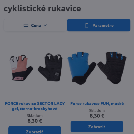
cyklistické rukavice
Cena
Parametre
FORCE rukavice SECTOR LADY
Force rukavice FUN, modré
gel, čierno-broskyňové
Skladom
8,30 €
Skladom
8,30 €
Zobraziť
Zobraziť