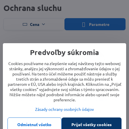
Ochrana sluchu
Cena
Parametre
Predvoľby súkromia
Cookies používame na zlepšenie vašej návštevy tejto webovej
stránky, analýzu jej výkonnosti a zhromažďovanie údajov o jej
používaní. Na tento účel môžeme použiť nástroje a služby
tretích strán a zhromaždené údaje sa môžu preniesť k
partnerom v EÚ, USA alebo iných krajinách. Kliknutím na „Prijať
všetky cookies“ vyjadrujete svoj súhlas s týmto spracovaním.
Nižšie môžete nájsť podrobné informácie alebo upraviť svoje
Zátky do uší Basic 5 párov
Chránič sluchu GEBOL Profi
preferencie.
Skladom
Skladom
Zásady ochrany osobných údajov
2,60 €
22,90 €
Do košíka
Do košíka
Odmietnuť všetko
Prijať všetky cookies