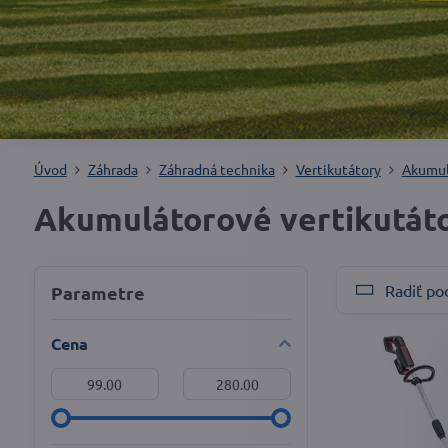
Úvod
Záhrada
Záhradná technika
Vertikutátory
Akumul
Akumulátorové vertikutát
Radiť po
Parametre
Cena
Od:
Do: