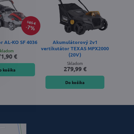
185 €
7%
or AL-KO SF 4036
Akumulátorový 2v1
vertikutátor TEXAS MPX2000
Skladom
(20V)
71,90 €
Skladom
279,99 €
o košíka
Do košíka