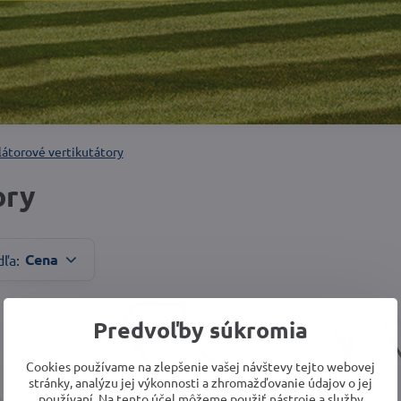
átorové vertikutátory
ory
Cena
dľa:
Predvoľby súkromia
Cookies používame na zlepšenie vašej návštevy tejto webovej
stránky, analýzu jej výkonnosti a zhromažďovanie údajov o jej
používaní. Na tento účel môžeme použiť nástroje a služby