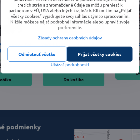
tretích strán a zhromaždené údaje sa môžu preniesť k
partnerom v EÚ, USA alebo iných krajinách. Kliknutím na „Prijať
všetky cookies“ vyjadrujete svoj súhlas s týmto spracovaním.
Nižšie môžete nájsť podrobné informácie alebo upraviť svoje
preferencie.
Zásady ochrany osobných údajov
vač AL-KO AR
Vertikutátor Solo by AL-KO
Vertikutát
835
3856 Li
Odmietnuť všetko
Prijať všetky cookies
1
ladom
Dostupnosť: info v obchode
90 €
169 €
Ukázať podrobnosti
D
košíka
Do košíka
é podmienky