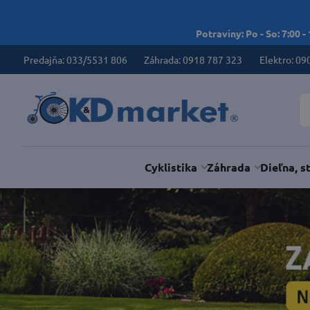
Potraviny: Po - So: 7:00 -
Predajňa: 033/5531 806
Záhrada: 0918 787 323
Elektro: 09
Cyklistika
Záhrada
Dieľna, s