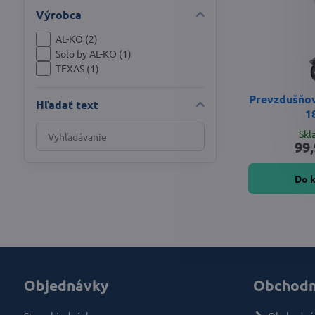
Výrobca
AL-KO (2)
Solo by AL-KO (1)
TEXAS (1)
Prevzdušňo
Hľadať text
1
Prehľadať
Sk
99,
výsledky
filtra
Do 
fulltextom
Objednávky
Obchodn