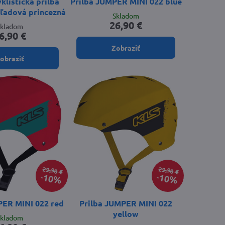
listická prilba
Prilba JUMPER MINI 022 blue
ľadová princezná
Skladom
26,90 €
Skladom
6,90 €
Zobraziť
obraziť
29,90 €
29,90 €
10%
10%
PER MINI 022 red
Prilba JUMPER MINI 022
yellow
Skladom