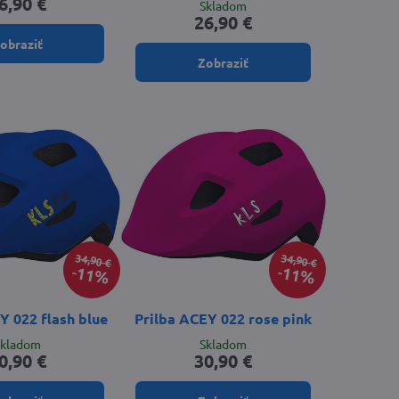
6,90 €
Skladom
26,90 €
obraziť
Zobraziť
34,90 €
34,90 €
11%
11%
Y 022 flash blue
Prilba ACEY 022 rose pink
Skladom
Skladom
0,90 €
30,90 €