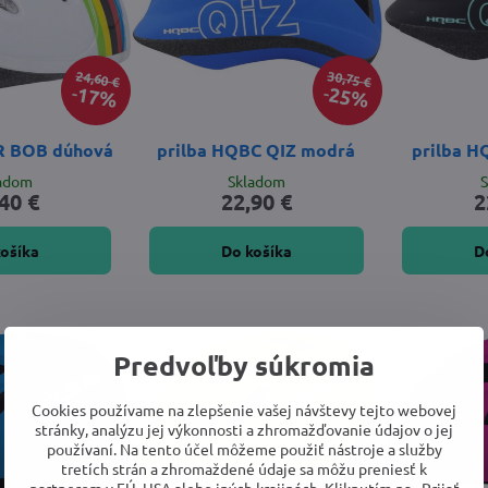
24,60 €
30,75 €
17%
25%
R BOB dúhová
prilba HQBC QIZ modrá
prilba H
ladom
Skladom
40 €
22,90 €
2
košíka
Do košíka
D
Predvoľby súkromia
Cookies používame na zlepšenie vašej návštevy tejto webovej
stránky, analýzu jej výkonnosti a zhromažďovanie údajov o jej
používaní. Na tento účel môžeme použiť nástroje a služby
tretích strán a zhromaždené údaje sa môžu preniesť k
partnerom v EÚ, USA alebo iných krajinách. Kliknutím na „Prijať