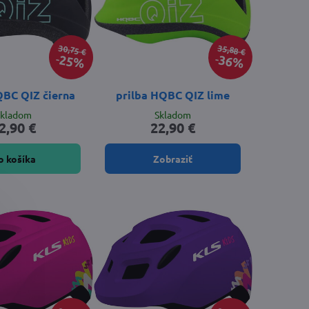
30,75 €
35,88 €
25%
36%
QBC QIZ čierna
prilba HQBC QIZ lime
Skladom
Skladom
2,90 €
22,90 €
o košíka
Zobraziť