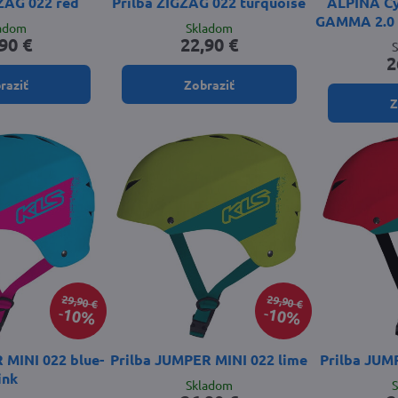
ZAG 022 red
Prilba ZIGZAG 022 turquoise
ALPINA Cyk
GAMMA 2.0 
ladom
Skladom
90 €
22,90 €
2
raziť
Zobraziť
Z
29,90 €
29,90 €
10%
10%
 MINI 022 blue-
Prilba JUMPER MINI 022 lime
Prilba JUM
ink
Skladom