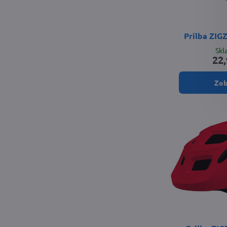
Prilba ZIG
Sk
22,
Zob