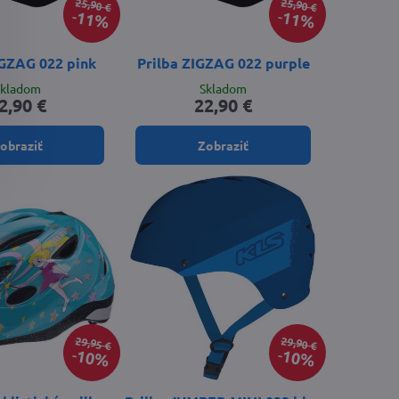
25,90 €
25,90 €
11%
11%
IGZAG 022 pink
Prilba ZIGZAG 022 purple
Skladom
Skladom
2,90 €
22,90 €
obraziť
Zobraziť
29,95 €
29,90 €
10%
10%