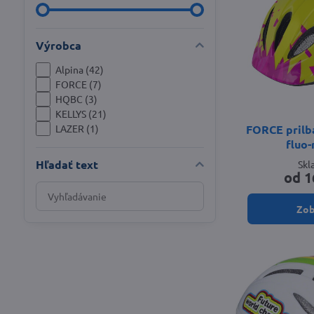
Výrobca
Alpina (42)
FORCE (7)
HQBC (3)
KELLYS (21)
FORCE prilb
LAZER (1)
fluo-
Hľadať text
Sk
od 1
Prehľadať
výsledky
Zob
filtra
fulltextom