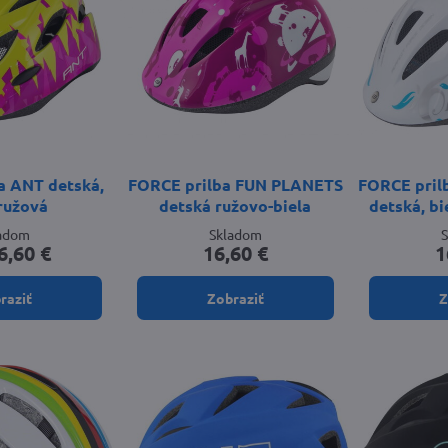
a ANT detská,
FORCE prilba FUN PLANETS
FORCE pri
ružová
detská ružovo-biela
detská, b
ladom
Skladom
6,60 €
16,60 €
1
raziť
Zobraziť
Z