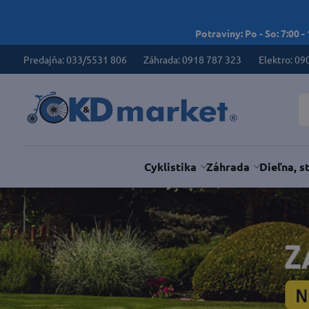
Potraviny: Po - So: 7:00 -
Predajňa: 033/5531 806
Záhrada: 0918 787 323
Elektro: 09
Cyklistika
Záhrada
Dieľna, s