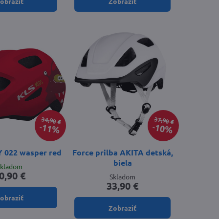
obraziť
Zobraziť
34,90 €
37,90 €
11%
10%
Y 022 wasper red
Force prilba AKITA detská,
biela
Skladom
0,90 €
Skladom
33,90 €
obraziť
Zobraziť