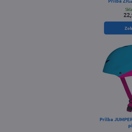
Prilba ZIG
Sk
22,
Zob
Prilba JUMPER
p