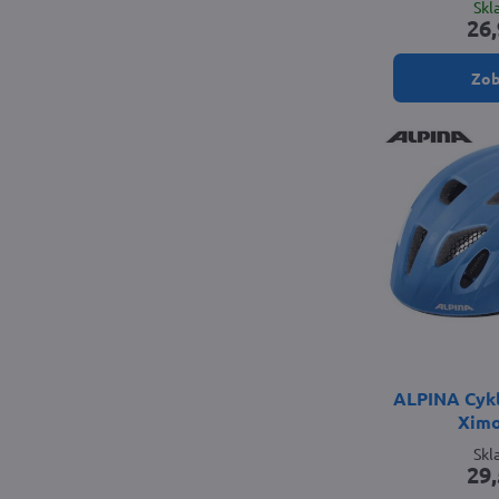
Sk
26,
Zob
ALPINA Cykli
Ximo
Sk
29,