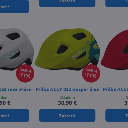
Zobraziť
Z
raziť
34,90 €
34,90 €
11%
11%
022 rose white
Prilba ACEY 022 wasper lime
Prilba ACE
ladom
Skladom
90 €
30,90 €
3
raziť
Zobraziť
Z