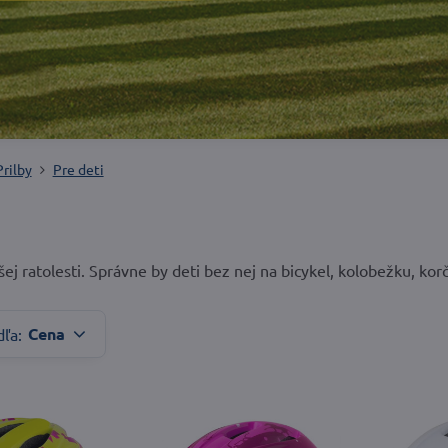
Prilby
Pre deti
ej ratolesti. Správne by deti bez nej na bicykel, kolobežku, ko
Cena
dľa: