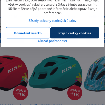
25,90 €
25,90 €
11%
11%
všetky cookies“ vyjadrujete svoj súhlas s týmto spracovaním.
Nižšie môžete nájsť podrobné informácie alebo upraviť svoje
preferencie.
ZAG 022 blue
Prilba ZIGZAG 022 lime
Prilba Z
Zásady ochrany osobných údajov
ladom
Skladom
90 €
22,90 €
2
Odmietnuť všetko
Prijať všetky cookies
raziť
Zobraziť
Z
Ukázať podrobnosti
25,90 €
25,90 €
11%
11%