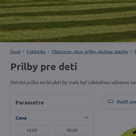
Úvod
Cyklistika
Oblečenie, obuv, prilby, okuliare, batohy
Prilby pre deti
Detská prilba na bicykel by mala byť základnou výbavou vaš
Radiť po
Parametre
Cena
Od:
Do: