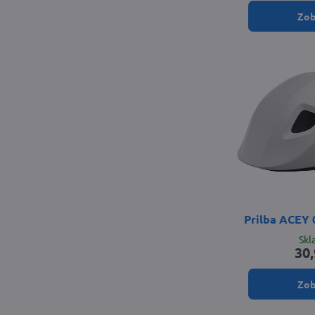
Zob
Prilba ACEY 
Sk
30,
Zob