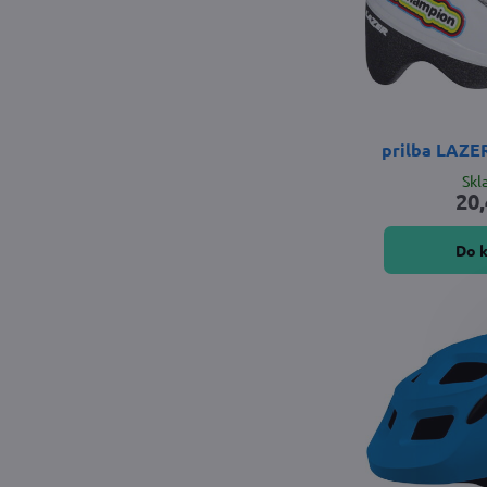
prilba LAZE
Sk
20,
Do 