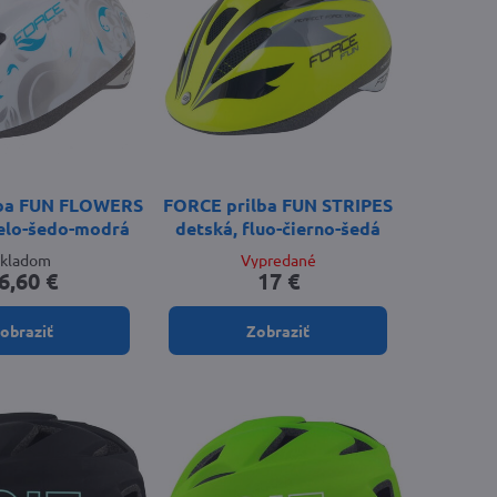
lba FUN FLOWERS
FORCE prilba FUN STRIPES
ielo-šedo-modrá
detská, fluo-čierno-šedá
Skladom
Vypredané
6,60 €
17 €
obraziť
Zobraziť