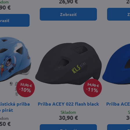
26,90 €
2
ladom
90 €
Zobraziť
Z
raziť
32,95 €
34,90 €
10%
11%
stická prilba
Prilba ACEY 022 flash black
Prilba ACE
 pirát
Skladom
30,90 €
3
ladom
50 €