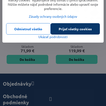
Nižšie môžete nájsť podrobné informácie alebo upraviť svoje
preferencie.
Zásady ochrany osobných údajov
Odmietnuť všetko
Prijať všetky cookies
Ukázať podrobnosti
Mlynček na mäso Camry CR
Mlynček na mäso
4802
ETA507590000 AMBO III
Skladom
Skladom
71,99 €
119,99 €
Do košíka
Do košíka
Objednávky
Obchodné
podmienky