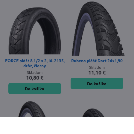
FORCE plášť 8 1/2 x 2, IA-2135,
Rubena plášť Dart 24x1,90
drôt, čierny
Skladom
11,10 €
Skladom
10,80 €
Do košíka
Do košíka