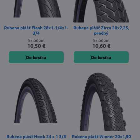
Rubena plášť Flash 28x1-1/4x1-
Rubena plášť Zirra 20x2,25,
3/4
predný
Skladom
Skladom
10,50 €
10,60 €
Do košíka
Do košíka
Rubena plášť Hook 24 x 1 3/8
Rubena plášť Winner 20x1,90