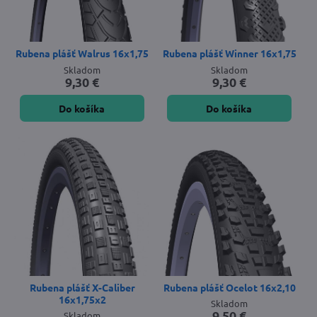
Rubena plášť Walrus 16x1,75
Rubena plášť Winner 16x1,75
Skladom
Skladom
9,30 €
9,30 €
Do košíka
Do košíka
Rubena plášť X-Caliber
Rubena plášť Ocelot 16x2,10
16x1,75x2
Skladom
9,50 €
Skladom