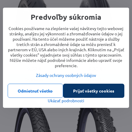
Predvoľby súkromia
Cookies používame na zlepšenie vašej návštevy tejto webovej
stránky, analýzu jej výkonnosti a zhromažďovanie údajov o jej
používaní. Na tento účel môžeme použiť nástroje a služby
tretích strán a zhromaždené údaje sa môžu preniesť k
partnerom v EÚ, USA alebo iných krajinách. Kliknutím na „Prijať
Rubena plášť Golf 12 1/2 x 2 x 2
Rubena plášť Jumbo 12 1/2x2
všetky cookies“ vyjadrujete svoj súhlas s týmto spracovaním.
1/4
1/4
Nižšie môžete nájsť podrobné informácie alebo upraviť svoje
Skladom
Skladom
preferencie.
9,30 €
9,30 €
Zásady ochrany osobných údajov
Do košíka
Do košíka
Odmietnuť všetko
Prijať všetky cookies
Ukázať podrobnosti