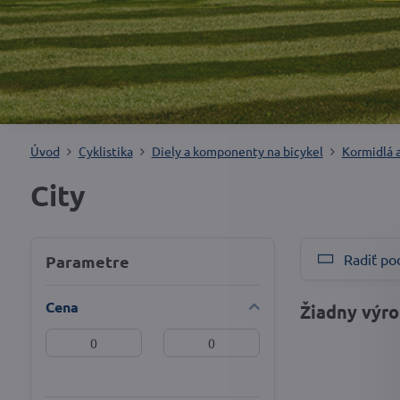
Úvod
Cyklistika
Diely a komponenty na bicykel
Kormidlá 
City
Radiť po
Parametre
Cena
Od:
Do: