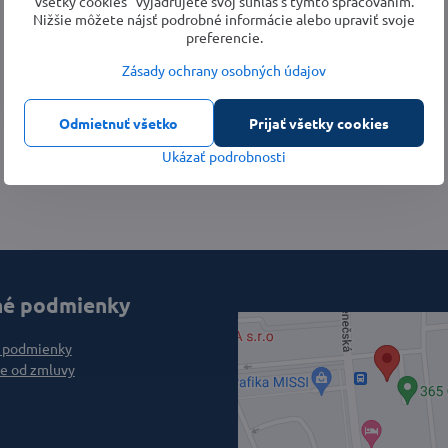
všetky cookies“ vyjadrujete svoj súhlas s týmto spracovaním.
Nižšie môžete nájsť podrobné informácie alebo upraviť svoje
preferencie.
Zásady ochrany osobných údajov
Odmietnuť všetko
Prijať všetky cookies
Ukázať podrobnosti
é podmienky
 podmienky
e od zmluvy