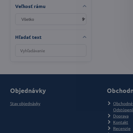
Veľkosť rámu
Hľadať text
Prehľadať
výsledky
filtra
fulltextom
Objednávky
Obchodn
Stav objednávky
Obchodné
Odstúpeni
Doprava
Kontakt
Recenzie