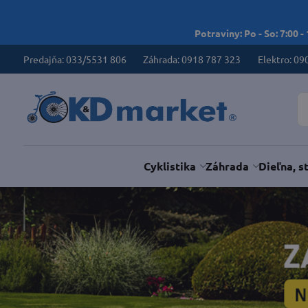
Potraviny: Po - So: 7:00 -
Predajňa: 033/5531 806
Záhrada: 0918 787 323
Elektro: 09
Cyklistika
Záhrada
Dieľna, s