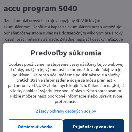
accu program 5040
Rad akumulátorových strojov napájaný 40 V lítiovým
akumulátorom. Napätie a kapacita akumulátora preto umožňuje
poháňať rôzne stroje s viac než dostatočným výkonom pre široký
rozsah prác nielen na záhrade. Zvládne napájať kosačky, reťazové
píly, snehové frézy, krovinorezy, vyžínače, plotostrihy a ďalšie.
Predvoľby súkromia
Akumulátorové stroje sú tiché, ľahko sa obsluhujú, neprodukujú
žiadne emisie.
Cookies používame na zlepšenie vašej návštevy tejto webovej
Pri strojoch označených logom ACCU programu 5040 je vzájomná
stránky, analýzu jej výkonnosti a zhromažďovanie údajov o jej
kompatibilita s rovnakým akumulátorom zaručená. Nemusíte preto
používaní. Na tento účel môžeme použiť nástroje a služby
tretích strán a zhromaždené údaje sa môžu preniesť k
zbytočne nakupovať a udržiavať niekoľko rôznych typov
partnerom v EÚ, USA alebo iných krajinách. Kliknutím na „Prijať
akumulátorov. Využijete ho na maximum po celú dobu jeho
všetky cookies“ vyjadrujete svoj súhlas s týmto spracovaním.
životnosti, navyše ušetríte podstatnú časť nákladov za nákup
Nižšie môžete nájsť podrobné informácie alebo upraviť svoje
niekoľkých rôznych akumulátorov. Akumulátorový program tak šetrí
preferencie.
prírodu aj vašu peňaženku.
Zásady ochrany osobných údajov
Odmietnuť všetko
Prijať všetky cookies