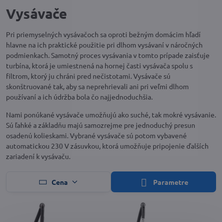
Vysávače
Pri priemyselných vysávačoch sa oproti bežným domácim hľadí
hlavne na ich praktické použitie pri dlhom vysávaní v náročných
podmienkach. Samotný proces vysávania v tomto prípade zaisťuje
turbína, ktorá je umiestnená na hornej časti vysávača spolu s
filtrom, ktorý ju chráni pred nečistotami. Vysávače sú
skonštruované tak, aby sa neprehrievali ani pri veľmi dlhom
používaní a ich údržba bola čo najjednoduchšia.
Nami ponúkané vysávače umožňujú ako suché, tak mokré vysávanie.
Sú ľahké a základňu majú samozrejme pre jednoduchý presun
osadenú kolieskami. Vybrané vysávače sú potom vybavené
automatickou 230 V zásuvkou, ktorá umožňuje pripojenie ďalších
zariadení k vysávaču.
Cena
Parametre