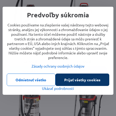
Predvoľby súkromia
Cookies používame na zlepšenie vašej návštevy tejto webovej
stránky, analýzu jej výkonnosti a zhromažďovanie údajov o jej
používaní. Na tento účel môžeme použiť nástroje a služby
tretích strán a zhromaždené údaje sa môžu preniesť k
partnerom v EÚ, USA alebo iných krajinách. Kliknutím na „Prijať
HECHT 8215 - elektrický
HECHT 8330 - elektrický
všetky cookies“ vyjadrujete svoj súhlas s týmto spracovaním.
vysávač
vysávač
Nižšie môžete nájsť podrobné informácie alebo upraviť svoje
Skladom
Vypredané
preferencie.
34,99 €
49,99 €
Zásady ochrany osobných údajov
Do košíka
Zobraziť
Odmietnuť všetko
Prijať všetky cookies
Ukázať podrobnosti