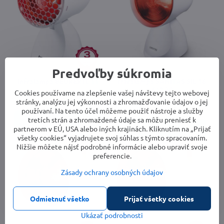
Predvoľby súkromia
Infralampa BEURER IL 11
Infralampa SANITAS SIL 16
617.35
Cookies používame na zlepšenie vašej návštevy tejto webovej
Skladom
27,99 €
Skladom
stránky, analýzu jej výkonnosti a zhromažďovanie údajov o jej
42,99 €
používaní. Na tento účel môžeme použiť nástroje a služby
tretích strán a zhromaždené údaje sa môžu preniesť k
Do košíka
Do košíka
partnerom v EÚ, USA alebo iných krajinách. Kliknutím na „Prijať
všetky cookies“ vyjadrujete svoj súhlas s týmto spracovaním.
Nižšie môžete nájsť podrobné informácie alebo upraviť svoje
preferencie.
Zásady ochrany osobných údajov
Odmietnuť všetko
Prijať všetky cookies
Ukázať podrobnosti