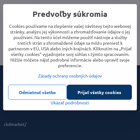
Koncovky
Predvoľby súkromia
Cookies používame na zlepšenie vašej návštevy tejto webovej
Cena
Parametre
stránky, analýzu jej výkonnosti a zhromažďovanie údajov o jej
používaní. Na tento účel môžeme použiť nástroje a služby
tretích strán a zhromaždené údaje sa môžu preniesť k
partnerom v EÚ, USA alebo iných krajinách. Kliknutím na „Prijať
všetky cookies“ vyjadrujete svoj súhlas s týmto spracovaním.
Nižšie môžete nájsť podrobné informácie alebo upraviť svoje
preferencie.
Zásady ochrany osobných údajov
Objednávky
Odmietnuť všetko
Prijať všetky cookies
Obchodné
podmienky
Ukázať podrobnosti
ckdmarket/