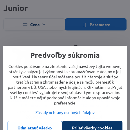
Junior
Cena
Parametre
Predvoľby súkromia
Cookies používame na zlepšenie vašej návštevy tejto webovej
stránky, analýzu jej výkonnosti a zhromažďovanie údajov o jej
používaní. Na tento účel môžeme použiť nástroje a služby
tretích strán a zhromaždené údaje sa môžu preniesť k
partnerom v EÚ, USA alebo iných krajinách. Kliknutím na „Prijať
všetky cookies“ vyjadrujete svoj súhlas s týmto spracovaním.
Nižšie môžete nájsť podrobné informácie alebo upraviť svoje
Force kľuky NINE1.6 Al 30z
FORCE kľuky NINE1.6 Al 32z
preferencie.
140mm,čierne
152mm, čierne
Skladom u dodávateľa
Skladom
Zásady ochrany osobných údajov
20,90 €
22,90 €
Do košíka
Do košíka
Odmietnuť všetko
Prijať všetky cookies