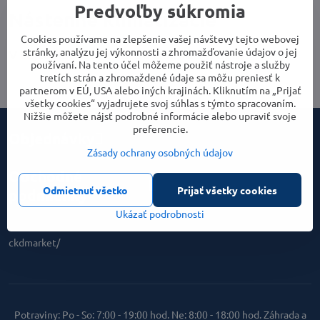
Predvoľby súkromia
Nástenné klimatizácie
Cookies používame na zlepšenie vašej návštevy tejto webovej
stránky, analýzu jej výkonnosti a zhromažďovanie údajov o jej
používaní. Na tento účel môžeme použiť nástroje a služby
tretích strán a zhromaždené údaje sa môžu preniesť k
partnerom v EÚ, USA alebo iných krajinách. Kliknutím na „Prijať
všetky cookies“ vyjadrujete svoj súhlas s týmto spracovaním.
Nižšie môžete nájsť podrobné informácie alebo upraviť svoje
preferencie.
Objednávky
Zásady ochrany osobných údajov
Obchodné
Odmietnuť všetko
Prijať všetky cookies
podmienky
Ukázať podrobnosti
ckdmarket/
Potraviny: Po - So: 7:00 - 19:00 hod. Ne: 8:00 - 18:00 hod. Záhrada a