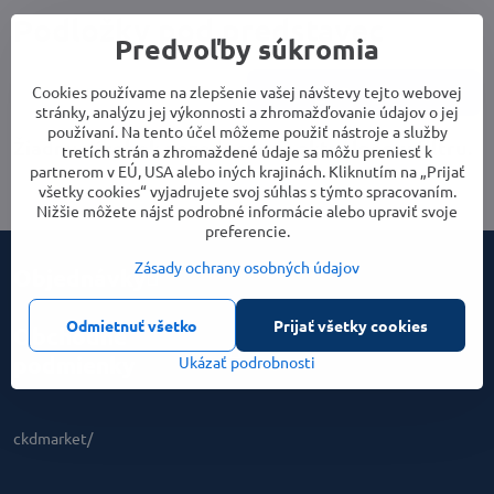
Podložky pod predstavec
Predvoľby súkromia
Cookies používame na zlepšenie vašej návštevy tejto webovej
Cena
Parametre
stránky, analýzu jej výkonnosti a zhromažďovanie údajov o jej
používaní. Na tento účel môžeme použiť nástroje a služby
tretích strán a zhromaždené údaje sa môžu preniesť k
partnerom v EÚ, USA alebo iných krajinách. Kliknutím na „Prijať
všetky cookies“ vyjadrujete svoj súhlas s týmto spracovaním.
Nižšie môžete nájsť podrobné informácie alebo upraviť svoje
preferencie.
Zásady ochrany osobných údajov
Objednávky
Odmietnuť všetko
Prijať všetky cookies
Obchodné
podmienky
Ukázať podrobnosti
ckdmarket/