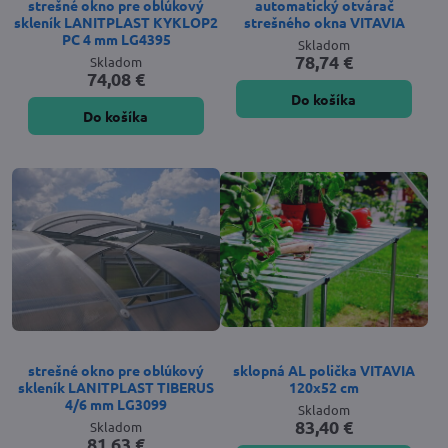
strešné okno pre oblúkový
automatický otvárač
skleník LANITPLAST KYKLOP2
strešného okna VITAVIA
PC 4 mm LG4395
Skladom
78,74 €
Skladom
74,08 €
Do košíka
Do košíka
strešné okno pre oblúkový
sklopná AL polička VITAVIA
skleník LANITPLAST TIBERUS
120x52 cm
4/6 mm LG3099
Skladom
83,40 €
Skladom
81,63 €