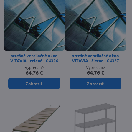
strešné ventilačné okno
strešné ventilačné okno
VITAVIA - zelené LG4326
VITAVIA - čierne LG4327
Vypredané
Vypredané
64,76 €
64,76 €
Zobraziť
Zobraziť