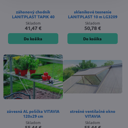
záhonový chodník
skleníkové tesnenie
LANITPLAST TAPIK 40
LANITPLAST 10 m LG3209
Skladom
Skladom
41,47 €
50,78 €
Do košíka
Do košíka
závesná AL polička VITAVIA
strešné ventilačné okno
120x29 cm
VITAVIA
Skladom
Skladom
55,44 €
55,44 €