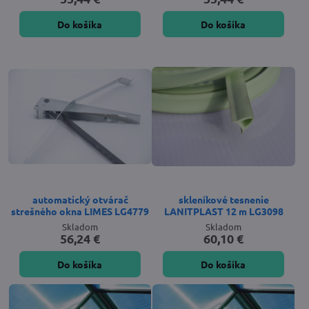
Do košíka
Do košíka
automatický otvárač
skleníkové tesnenie
strešného okna LIMES LG4779
LANITPLAST 12 m LG3098
Skladom
Skladom
56,24 €
60,10 €
Do košíka
Do košíka