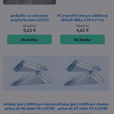
podložka na uchytenie
PC U-profil 4 mm pre oblúkový
polykarbonátu LG3222
skleník dĺžka 2,10 m (1 ks)
Skladom
Skladom
0,23 €
4,62 €
Do košíka
Do košíka
držiaky (pár) LIMES pre vlastnú
držiaky (pár) LIMES pre vlastnú
policu do H6 alebo V6 LG4790
policu do H7 alebo V7 LG4789
Vypredané
Vypredané