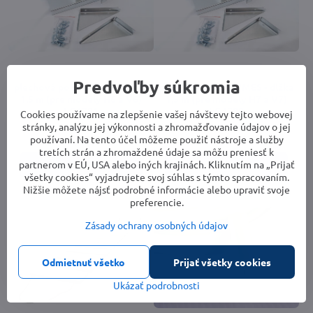
Predvoľby súkromia
plechová polica LIMES - dĺžka
plechová polica LIMES - dĺžka
1,5 m (pre modely H6 a V6)
1,5 m (pre modely H7 a V7)
LG4781
LG4780
Cookies používame na zlepšenie vašej návštevy tejto webovej
stránky, analýzu jej výkonnosti a zhromažďovanie údajov o jej
Vypredané
Vypredané
40,53 €
40,53 €
používaní. Na tento účel môžeme použiť nástroje a služby
tretích strán a zhromaždené údaje sa môžu preniesť k
partnerom v EÚ, USA alebo iných krajinách. Kliknutím na „Prijať
Zobraziť
Zobraziť
všetky cookies“ vyjadrujete svoj súhlas s týmto spracovaním.
Nižšie môžete nájsť podrobné informácie alebo upraviť svoje
preferencie.
Zásady ochrany osobných údajov
Odmietnuť všetko
Prijať všetky cookies
Ukázať podrobnosti