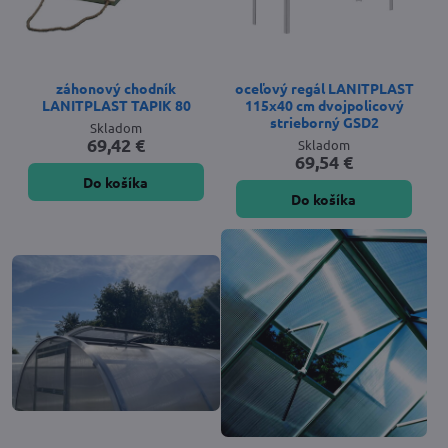
záhonový chodník
oceľový regál LANITPLAST
LANITPLAST TAPIK 80
115x40 cm dvojpolicový
strieborný GSD2
Skladom
69,42 €
Skladom
69,54 €
Do košíka
Do košíka