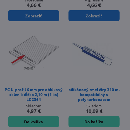
4,66 €
4,66 €
Zobraziť
Zobraziť
PC U-profil 6 mm pre oblúkový
silikónový tmel číry 310 ml
skleník dĺžka 2,10 m (1 ks)
kompatibilný s
LG2364
polykarbonátom
Skladom
Skladom
4,97 €
10,09 €
Do košíka
Do košíka