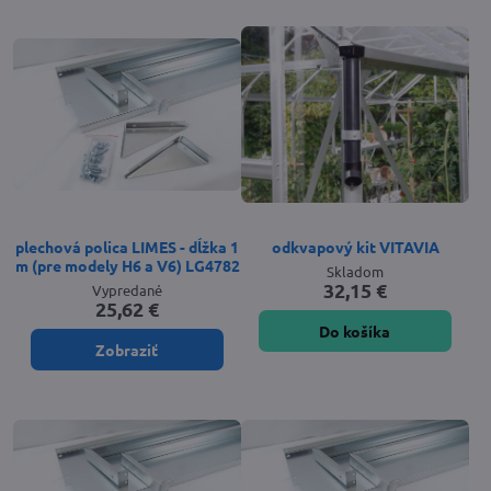
plechová polica LIMES - dĺžka 1
odkvapový kit VITAVIA
m (pre modely H6 a V6) LG4782
Skladom
32,15 €
Vypredané
25,62 €
Do košíka
Zobraziť