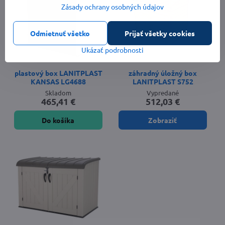
Zásady ochrany osobných údajov
Odmietnuť všetko
Prijať všetky cookies
Ukázať podrobnosti
plastový box LANITPLAST
záhradný úložný box
KANSAS LG4688
LANITPLAST S752
Skladom
Vypredané
465,41 €
512,03 €
Do košíka
Zobraziť