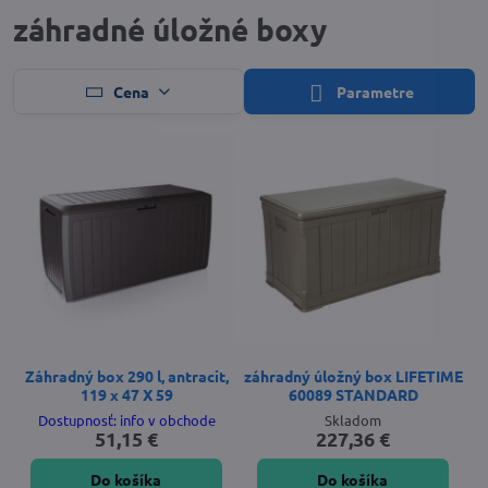
záhradné úložné boxy
Cena
Parametre
Záhradný box 290 l, antracit,
záhradný úložný box LIFETIME
119 x 47 X 59
60089 STANDARD
Dostupnosť: info v obchode
Skladom
51,15 €
227,36 €
Do košíka
Do košíka