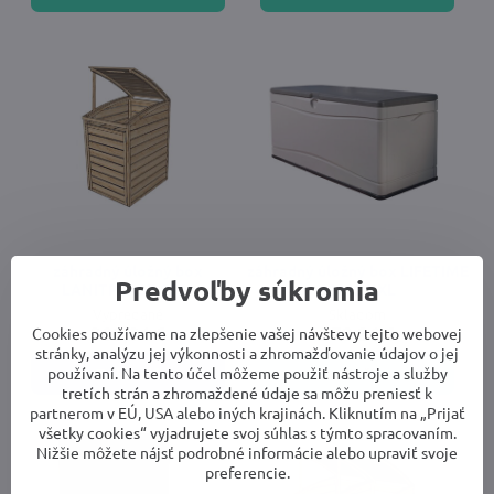
záhradný úložný box
záhradný úložný box LIFETIME
Predvoľby súkromia
LANITPLAST S751
60012 XXL
Vypredané
Skladom
302,84 €
372,26 €
Cookies používame na zlepšenie vašej návštevy tejto webovej
stránky, analýzu jej výkonnosti a zhromažďovanie údajov o jej
používaní. Na tento účel môžeme použiť nástroje a služby
Zobraziť
Do košíka
tretích strán a zhromaždené údaje sa môžu preniesť k
partnerom v EÚ, USA alebo iných krajinách. Kliknutím na „Prijať
všetky cookies“ vyjadrujete svoj súhlas s týmto spracovaním.
Nižšie môžete nájsť podrobné informácie alebo upraviť svoje
preferencie.