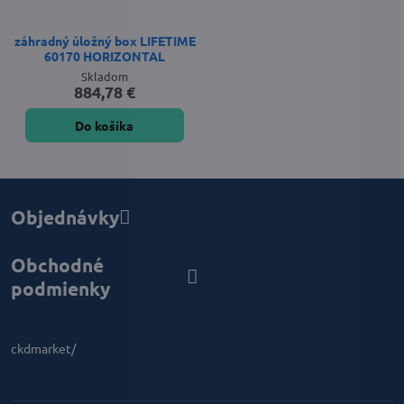
záhradný úložný box LIFETIME
60170 HORIZONTAL
Skladom
884,78 €
Do košíka
Objednávky
Obchodné
podmienky
ckdmarket/