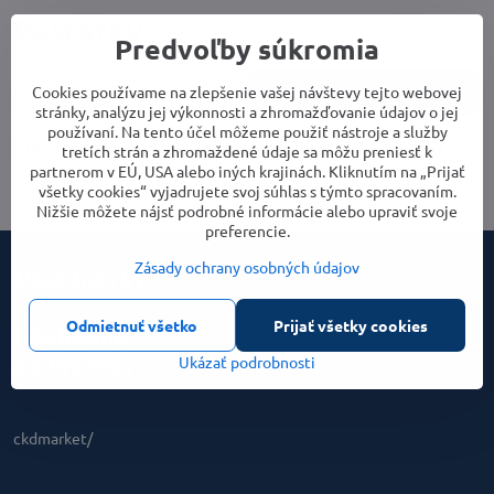
Pastorky
Predvoľby súkromia
Cookies používame na zlepšenie vašej návštevy tejto webovej
Cena
Parametre
stránky, analýzu jej výkonnosti a zhromažďovanie údajov o jej
používaní. Na tento účel môžeme použiť nástroje a služby
tretích strán a zhromaždené údaje sa môžu preniesť k
partnerom v EÚ, USA alebo iných krajinách. Kliknutím na „Prijať
všetky cookies“ vyjadrujete svoj súhlas s týmto spracovaním.
Nižšie môžete nájsť podrobné informácie alebo upraviť svoje
preferencie.
Zásady ochrany osobných údajov
Objednávky
Odmietnuť všetko
Prijať všetky cookies
Obchodné
podmienky
Ukázať podrobnosti
ckdmarket/