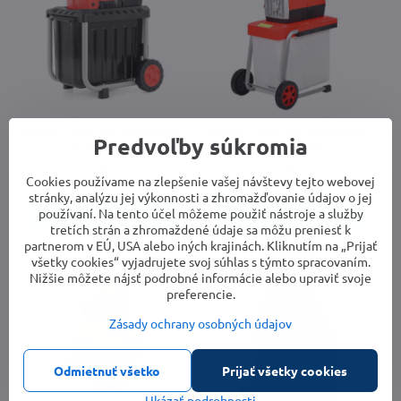
HECHT 6284 XL - elektrický
HECHT 6285 XL - elektrický
Predvoľby súkromia
drvič vetiev
drvič vetiev
Skladom
Skladom
169,99 €
209,99 €
Cookies používame na zlepšenie vašej návštevy tejto webovej
stránky, analýzu jej výkonnosti a zhromažďovanie údajov o jej
používaní. Na tento účel môžeme použiť nástroje a služby
Do košíka
Do košíka
tretích strán a zhromaždené údaje sa môžu preniesť k
partnerom v EÚ, USA alebo iných krajinách. Kliknutím na „Prijať
všetky cookies“ vyjadrujete svoj súhlas s týmto spracovaním.
Nižšie môžete nájsť podrobné informácie alebo upraviť svoje
preferencie.
Zásady ochrany osobných údajov
Odmietnuť všetko
Prijať všetky cookies
Ukázať podrobnosti