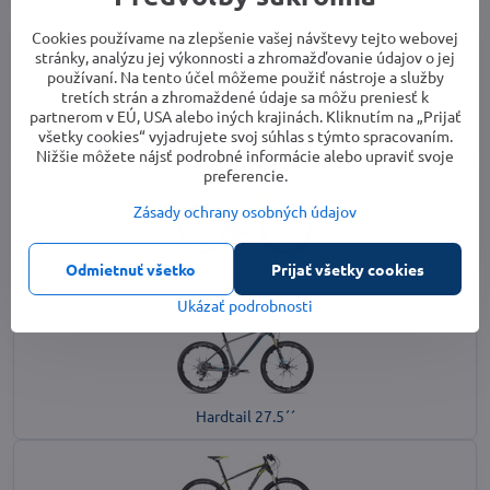
Cookies používame na zlepšenie vašej návštevy tejto webovej
stránky, analýzu jej výkonnosti a zhromažďovanie údajov o jej
používaní. Na tento účel môžeme použiť nástroje a služby
tretích strán a zhromaždené údaje sa môžu preniesť k
partnerom v EÚ, USA alebo iných krajinách. Kliknutím na „Prijať
Dirt
všetky cookies“ vyjadrujete svoj súhlas s týmto spracovaním.
Nižšie môžete nájsť podrobné informácie alebo upraviť svoje
preferencie.
Zásady ochrany osobných údajov
Odmietnuť všetko
Prijať všetky cookies
Hardtail 26´´
Ukázať podrobnosti
Hardtail 27.5´´