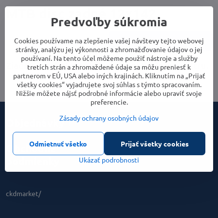
MTB disc zadné 12x142
Predvoľby súkromia
Cookies používame na zlepšenie vašej návštevy tejto webovej
Cena
Parametre
stránky, analýzu jej výkonnosti a zhromažďovanie údajov o jej
používaní. Na tento účel môžeme použiť nástroje a služby
tretích strán a zhromaždené údaje sa môžu preniesť k
partnerom v EÚ, USA alebo iných krajinách. Kliknutím na „Prijať
všetky cookies“ vyjadrujete svoj súhlas s týmto spracovaním.
Nižšie môžete nájsť podrobné informácie alebo upraviť svoje
preferencie.
Zásady ochrany osobných údajov
Objednávky
Odmietnuť všetko
Prijať všetky cookies
Obchodné
podmienky
Ukázať podrobnosti
ckdmarket/