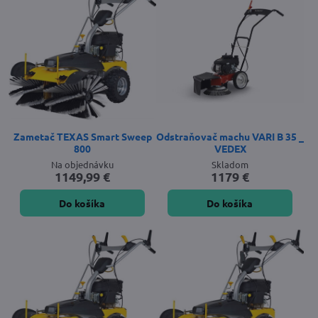
Zametač TEXAS Smart Sweep
Odstraňovač machu VARI B 35 _
800
VEDEX
Na objednávku
Skladom
1149,99 €
1179 €
Do košíka
Do košíka