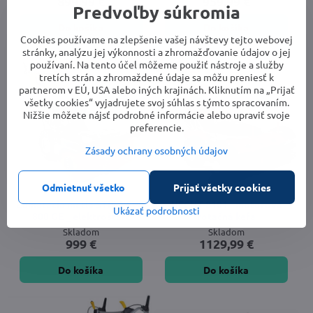
899,99 €
959,99 €
Predvoľby súkromia
Do košíka
Do košíka
Cookies používame na zlepšenie vašej návštevy tejto webovej
stránky, analýzu jej výkonnosti a zhromažďovanie údajov o jej
používaní. Na tento účel môžeme použiť nástroje a služby
tretích strán a zhromaždené údaje sa môžu preniesť k
partnerom v EÚ, USA alebo iných krajinách. Kliknutím na „Prijať
všetky cookies“ vyjadrujete svoj súhlas s týmto spracovaním.
Nižšie môžete nájsť podrobné informácie alebo upraviť svoje
preferencie.
Zásady ochrany osobných údajov
Odmietnuť všetko
Prijať všetky cookies
Zametacia metla STIGA SWS
HECHT 8101 - motorová
Ukázať podrobnosti
800 GE _ elektroštart
rotačná kefa
Skladom
Skladom
999 €
1129,99 €
Do košíka
Do košíka