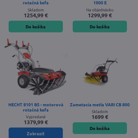
rotačná kefa
1000 E
Skladom
Na objednávku
1254,99 €
1299,99 €
Do košíka
Do košíka
HECHT 8101 BS - motorová
Zametacia metla VARI CB 800
rotačná kefa
Skladom
1699 €
Vypredané
1379,99 €
Do košíka
Zobraziť