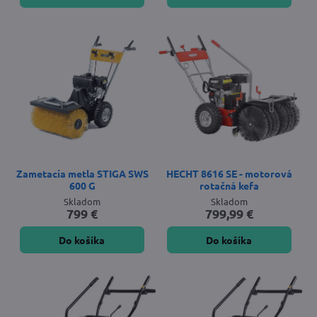
Zametacia metla STIGA SWS
HECHT 8616 SE - motorová
600 G
rotačná kefa
Skladom
Skladom
799 €
799,99 €
Do košíka
Do košíka