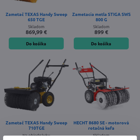
Zametač TEXAS Handy Sweep
Zametacia metla STIGA SWS
650 TGE
800 G
Skladom
Skladom
869,99 €
899 €
Do košíka
Do košíka
Zametač TEXAS Handy Sweep
HECHT 8680 SE - motorová
710TGE
rotačná kefa
Na objednávku
Skladom