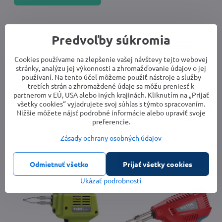
Predvoľby súkromia
Cookies používame na zlepšenie vašej návštevy tejto webovej
stránky, analýzu jej výkonnosti a zhromažďovanie údajov o jej
používaní. Na tento účel môžeme použiť nástroje a služby
tretích strán a zhromaždené údaje sa môžu preniesť k
partnerom v EÚ, USA alebo iných krajinách. Kliknutím na „Prijať
14%
14%
všetky cookies“ vyjadrujete svoj súhlas s týmto spracovaním.
Nižšie môžete nájsť podrobné informácie alebo upraviť svoje
preferencie.
Pištoľ spájkovacia EXTOL 9922
Pištoľ spájkovacia EXTOL 9921
Dostupnosť: info v obchode
Dostupnosť: info v obchode
Zásady ochrany osobných údajov
15,27 €
16,61 €
Do košíka
Do košíka
Odmietnuť všetko
Prijať všetky cookies
Ukázať podrobnosti