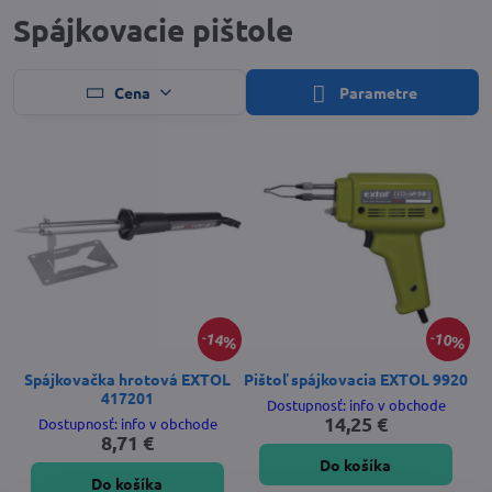
Spájkovacie pištole
Cena
Parametre
14%
10%
Spájkovačka hrotová EXTOL
Pištoľ spájkovacia EXTOL 9920
417201
Dostupnosť: info v obchode
14,25 €
Dostupnosť: info v obchode
8,71 €
Do košíka
Do košíka