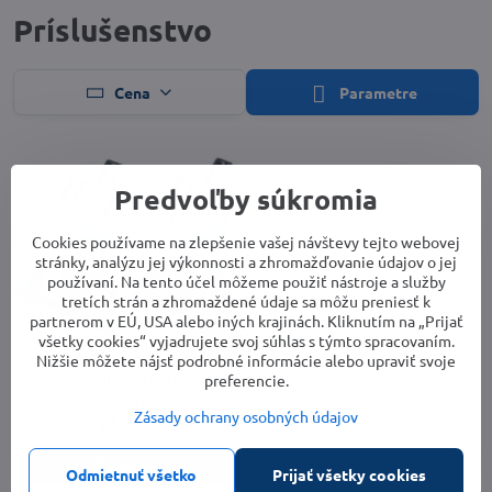
Príslušenstvo
Cena
Parametre
Predvoľby súkromia
Cookies používame na zlepšenie vašej návštevy tejto webovej
stránky, analýzu jej výkonnosti a zhromažďovanie údajov o jej
používaní. Na tento účel môžeme použiť nástroje a služby
tretích strán a zhromaždené údaje sa môžu preniesť k
partnerom v EÚ, USA alebo iných krajinách. Kliknutím na „Prijať
10%
všetky cookies“ vyjadrujete svoj súhlas s týmto spracovaním.
Nižšie môžete nájsť podrobné informácie alebo upraviť svoje
zarážky SHIMANO SM-SH12
preferencie.
Vypredané
Zásady ochrany osobných údajov
14,76 €
Zobraziť
Odmietnuť všetko
Prijať všetky cookies