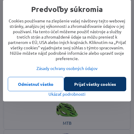
Predvoľby súkromia
Cookies používame na zlepšenie vašej návštevy tejto webovej
BMX/Dirt
stránky, analýzu jej výkonnosti a zhromažďovanie údajov o jej
používaní. Na tento účel môžeme použiť nástroje a služby
tretích strán a zhromaždené údaje sa môžu preniesť k
partnerom v EÚ, USA alebo iných krajinách. Kliknutím na „Prijať
všetky cookies“ vyjadrujete svoj súhlas s týmto spracovaním.
Nižšie môžete nájsť podrobné informácie alebo upraviť svoje
Cestné
preferencie.
Zásady ochrany osobných údajov
Odmietnuť všetko
Prijať všetky cookies
DH/Freeride
Ukázať podrobnosti
MTB