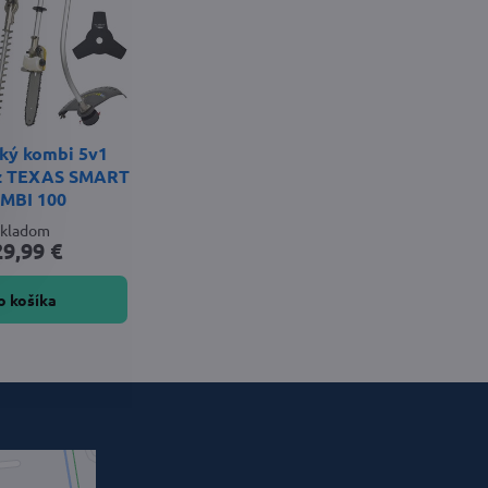
cký kombi 5v1
ez TEXAS SMART
MBI 100
Skladom
29,99 €
o košíka