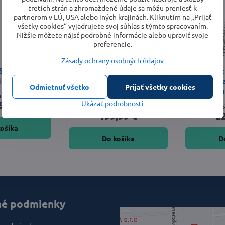
tretích strán a zhromaždené údaje sa môžu preniesť k
partnerom v EÚ, USA alebo iných krajinách. Kliknutím na „Prijať
všetky cookies“ vyjadrujete svoj súhlas s týmto spracovaním.
Nižšie môžete nájsť podrobné informácie alebo upraviť svoje
preferencie.
Zásady ochrany osobných údajov
- elektrický
Elektrický kombi 4v1
Elektri
inorez
krovinorez TEXAS SMART
krovinor
Odmietnuť všetko
Prijať všetky cookies
COMBI 100
CO
ladom
99 €
Ukázať podrobnosti
Skladom
199,99 €
2
košíka
Do košíka
D
é podmienky