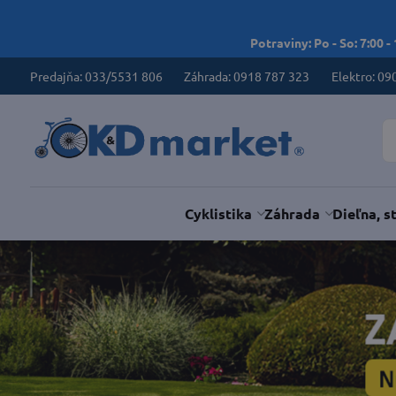
Potraviny: Po - So: 7:00 -
Predajňa: 033/5531 806
Záhrada: 0918 787 323
Elektro: 09
Cyklistika
Záhrada
Dieľna, s