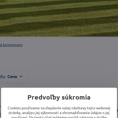
ké krovinorezy
Cena
dľa:
Predvoľby súkromia
Cookies používame na zlepšenie vašej návštevy tejto webovej
stránky, analýzu jej výkonnosti a zhromažďovanie údajov o jej
používaní. Na tento účel môžeme použiť nástroje a služby