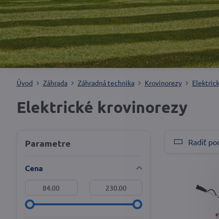
Úvod
Záhrada
Záhradná technika
Krovinorezy
Elektric
Elektrické krovinorezy
Radiť po
Parametre
Cena
Od:
Do: