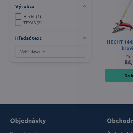
Výrobca
Hecht (1)
TEXAS (2)
Hľadať text
HECHT 1445 
krov
Prehľadať
výsledky
Sk
84,
filtra
fulltextom
Do 
Objednávky
Obchodn