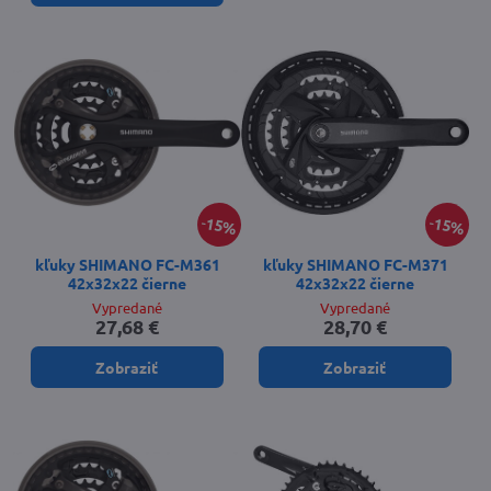
15%
15%
kľuky SHIMANO FC-M361
kľuky SHIMANO FC-M371
42x32x22 čierne
42x32x22 čierne
Vypredané
Vypredané
27,68 €
28,70 €
Zobraziť
Zobraziť