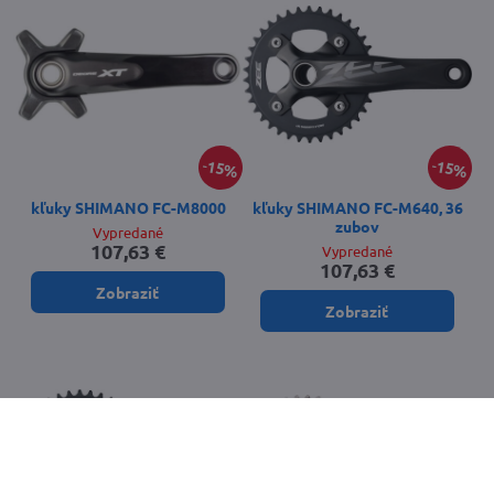
15%
15%
kľuky SHIMANO FC-M8000
kľuky SHIMANO FC-M640, 36
zubov
Vypredané
107,63 €
Vypredané
107,63 €
Zobraziť
Zobraziť