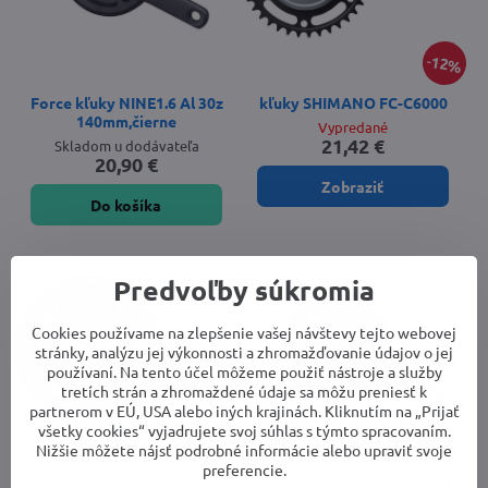
12%
Force kľuky NINE1.6 Al 30z
kľuky SHIMANO FC-C6000
140mm,čierne
Vypredané
21,42 €
Skladom u dodávateľa
20,90 €
Zobraziť
Do košíka
Predvoľby súkromia
Cookies používame na zlepšenie vašej návštevy tejto webovej
stránky, analýzu jej výkonnosti a zhromažďovanie údajov o jej
používaní. Na tento účel môžeme použiť nástroje a služby
tretích strán a zhromaždené údaje sa môžu preniesť k
partnerom v EÚ, USA alebo iných krajinách. Kliknutím na „Prijať
všetky cookies“ vyjadrujete svoj súhlas s týmto spracovaním.
15%
Nižšie môžete nájsť podrobné informácie alebo upraviť svoje
preferencie.
kľuky SHIMANO FC-M311
FORCE kľuky NINE1.6 Al 32z