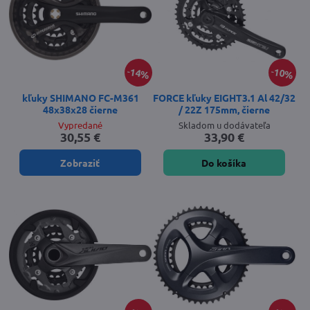
14%
10%
kľuky SHIMANO FC-M361
FORCE kľuky EIGHT3.1 Al 42/32
48x38x28 čierne
/ 22Z 175mm, čierne
Vypredané
Skladom u dodávateľa
30,55 €
33,90 €
Zobraziť
Do košíka