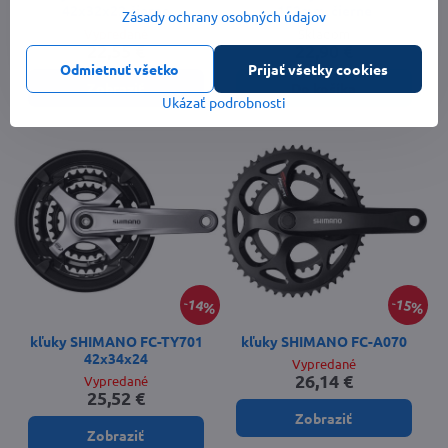
42x32x22 čierne
152mm, čierne
Zásady ochrany osobných údajov
Vypredané
Skladom
22,55 €
22,90 €
Odmietnuť všetko
Prijať všetky cookies
Zobraziť
Do košíka
Ukázať podrobnosti
14%
15%
kľuky SHIMANO FC-TY701
kľuky SHIMANO FC-A070
42x34x24
Vypredané
26,14 €
Vypredané
25,52 €
Zobraziť
Zobraziť