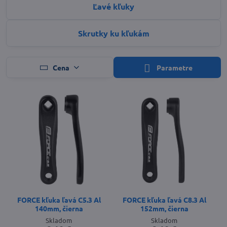
Ľavé kľuky
Skrutky ku kľukám
Cena
Parametre
FORCE kľuka ľavá C5.3 Al
FORCE kľuka ľavá C8.3 Al
140mm, čierna
152mm, čierna
Skladom
Skladom