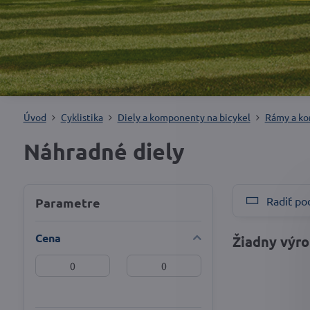
Úvod
Cyklistika
Diely a komponenty na bicykel
Rámy a ko
Náhradné diely
Radiť po
Parametre
Cena
Od:
Do: