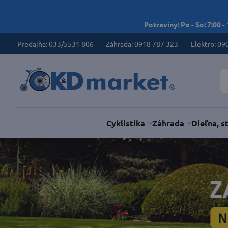
Potraviny: Po - So: 7:00 -
Predajňa: 033/5531 806
Záhrada: 0918 787 323
Elektro: 09
Cyklistika
Záhrada
Dieľna, s