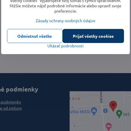
všetky cookies“ vyjadrujete svoj súhlas s týmto spracovaním.
Nižšie môžete nájsť podrobné informácie alebo upraviť svoje
preferencie.
Zásady ochrany osobných údajov
Odmietnuť všetko
Prijať všetky cookies
Ukázať podrobnosti
é podmienky
 podmienky
e od zmluvy