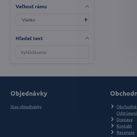
Veľkosť rámu
Hľadať text
Prehľadať
výsledky
filtra
fulltextom
Objednávky
Obchodn
Stav objednávky
Obchodné
Odstúpeni
Doprava
Kontakt
Recenzie