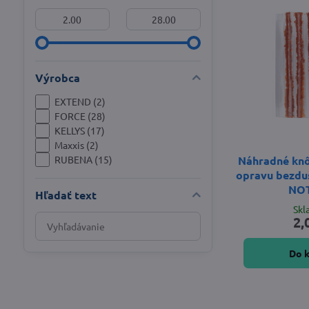
Od:
Do:
Výrobca
EXTEND (2)
FORCE (28)
KELLYS (17)
Maxxis (2)
Náhradné knô
RUBENA (15)
opravu bezdu
NO
Hľadať text
Sk
Prehľadať
2,
výsledky
filtra
Do 
fulltextom