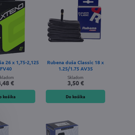
 26 x 1,75-2,125
Rubena duša Classic 18 x
FV40
1.25/1.75 AV35
Skladom
Skladom
3,48 €
3,50 €
o košíka
Do košíka