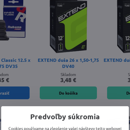
Classic 12.5 x
EXTEND duša 26 x 1,50-1,75
EXTEND duša
.75 DV35
DV40
ladom
Skladom
35 €
3,48 €
raziť
Do košíka
D
Predvoľby súkromia
Cookies používame na zlepšenie vašej návštevy tejto webovej