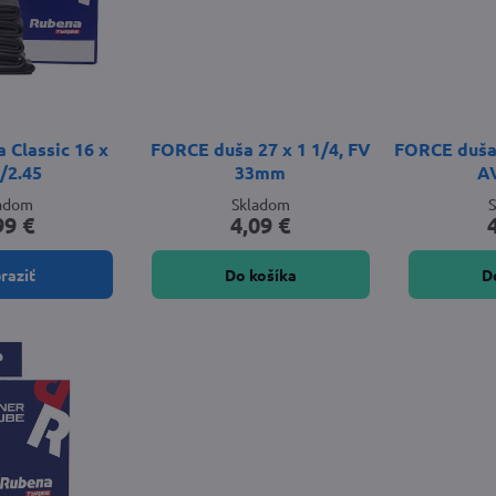
 Classic 16 x
FORCE duša 27 x 1 1/4, FV
FORCE duša 2
5/2.45
33mm
A
ladom
Skladom
99 €
4,09 €
raziť
Do košíka
D