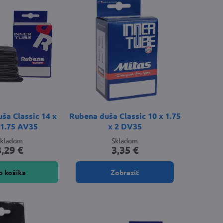
ša Classic 14 x
Rubena duša Classic 10 x 1.75
/1.75 AV35
x 2 DV35
Skladom
Skladom
3,29 €
3,35 €
o košíka
Zobraziť