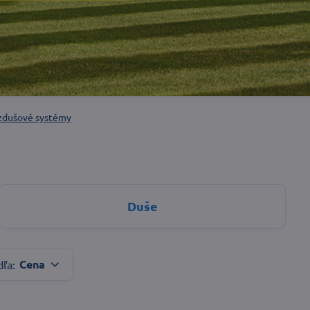
zdušové systémy
Duše
Cena
dľa: