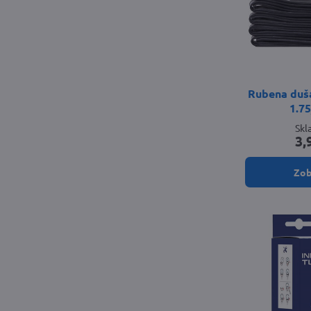
Rubena duša
1.7
Sk
3,
Zob