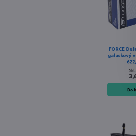
FORCE Duša
galuskový ve
622
Sk
3,
Do 