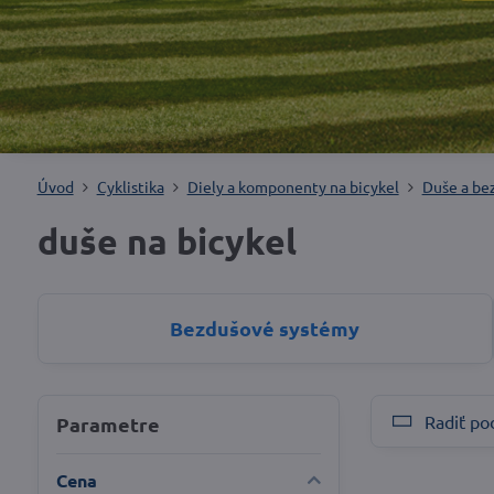
Úvod
Cyklistika
Diely a komponenty na bicykel
Duše a be
duše na bicykel
Bezdušové systémy
Radiť po
Parametre
Cena