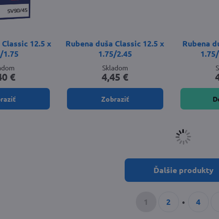
Classic 12.5 x
Rubena duša Classic 12.5 x
Rubena du
5/1.75
1.75/2.45
1.75
ladom
Skladom
40 €
4,45 €
raziť
Zobraziť
D
Ďalšie produkty
1
2
4