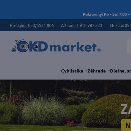
Potraviny: Po - So: 7:00 -
Predajňa: 033/5531 806
Záhrada: 0918 787 323
Elektro: 09
Cyklistika
Záhrada
Dieľna, s