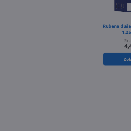
Rubena duša 
1.2
Sk
4,
Zob