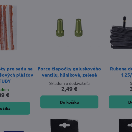
ty pre sadu na
Force čiapočky galuskového
Rubena du
šových plášťov
ventilu, hliníkové, zelené
1.25
TUBY
Skladom u dodávateľa
2,49 €
ladom
09 €
Do košíka
D
košíka