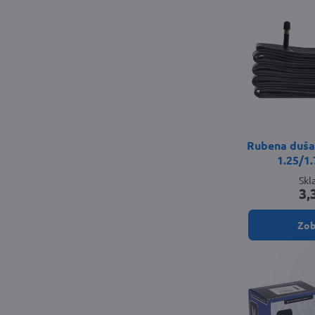
Rubena duša 
1.25/1
Sk
3,
Zob