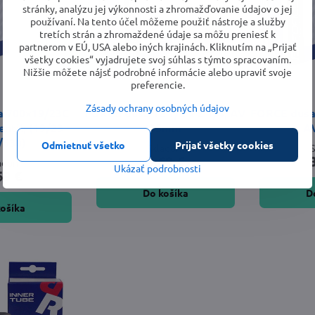
stránky, analýzu jej výkonnosti a zhromažďovanie údajov o jej
používaní. Na tento účel môžeme použiť nástroje a služby
tretích strán a zhromaždené údaje sa môžu preniesť k
partnerom v EÚ, USA alebo iných krajinách. Kliknutím na „Prijať
všetky cookies“ vyjadrujete svoj súhlas s týmto spracovaním.
Nižšie môžete nájsť podrobné informácie alebo upraviť svoje
preferencie.
Zásady ochrany osobných údajov
 700x19/23C
FORCE duša 12 1/2 x 2 1/4, AV
FORCE duša 1
ntil; (19/23 -
35mm
A
/630)
Odmietnuť všetko
Prijať všetky cookies
Skladom
3,69 €
ladom
Ukázať podrobnosti
69 €
Do košíka
D
košíka