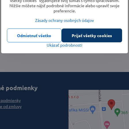
všetky cookies“ vyjadrujete svoj súhlas s týmto spracovaním.
Nižšie môžete nájsť podrobné informácie alebo upraviť svoje
preferencie.
Zásady ochrany osobných údajov
Odmietnuť všetko
Prijať všetky cookies
Ukázať podrobnosti
é podmienky
 podmienky
e od zmluvy