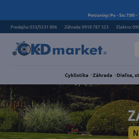
Potraviny: Po - So: 7:00 -
Predajňa: 033/5531 806
Záhrada: 0918 787 323
Elektro: 09
Cyklistika
Záhrada
Dieľna, s