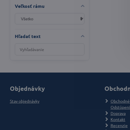
Veľkosť rámu
Hľadať text
Prehľadať
výsledky
filtra
fulltextom
Objednávky
Obchodn
Stav objednávky
Obchodné
Odstúpeni
Doprava
Kontakt
Recenzie