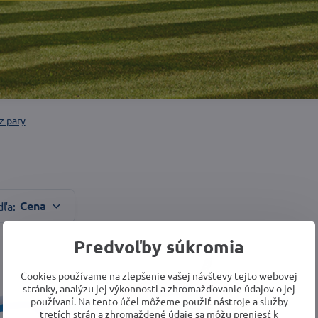
z pary
Cena
dľa:
Predvoľby súkromia
Cookies používame na zlepšenie vašej návštevy tejto webovej
stránky, analýzu jej výkonnosti a zhromažďovanie údajov o jej
používaní. Na tento účel môžeme použiť nástroje a služby
tretích strán a zhromaždené údaje sa môžu preniesť k