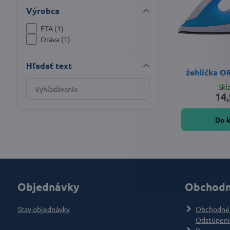
Výrobca
ETA (1)
Orava (1)
Hľadať text
žehlička O
Prehľadať
Sk
14,
výsledky
filtra
Do 
fulltextom
Objednávky
Obchodn
Stav objednávky
Obchodné
Odstúpeni