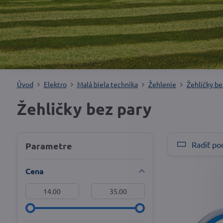
Úvod
Elektro
Malá biela technika
Žehlenie
Žehličky be
Žehličky bez pary
Radiť po
Parametre
Cena
Od:
Do: