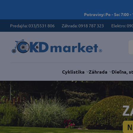
Potraviny: Po - So: 7:00 -
Predajňa: 033/5531 806
Záhrada: 0918 787 323
Elektro: 09
Cyklistika
Záhrada
Dieľna, s