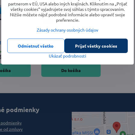
partnerom v EÚ, USA alebo iných krajinách. Kliknutím na „Prijať
všetky cookies“ vyjadrujete svoj súhlas s týmto spracovaním.
Nižšie môžete nájsť podrobné informácie alebo upraviť svoje
preferencie.
Zásady ochrany osobných údajov
RAVA ZE-202
ETA 7246 90000
Odmietnuť všetko
Prijať všetky cookies
ladom
Skladom
90 €
34,75 €
Ukázať podrobnosti
košíka
Do košíka
é podmienky
 podmienky
e od zmluvy