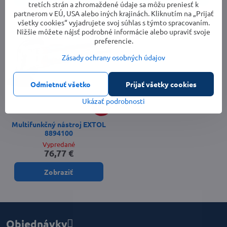
tretích strán a zhromaždené údaje sa môžu preniesť k
partnerom v EÚ, USA alebo iných krajinách. Kliknutím na „Prijať
všetky cookies“ vyjadrujete svoj súhlas s týmto spracovaním.
Nižšie môžete nájsť podrobné informácie alebo upraviť svoje
preferencie.
Zásady ochrany osobných údajov
Odmietnuť všetko
Prijať všetky cookies
Ukázať podrobnosti
14%
Multifunkčný nástroj EXTOL
8894100
Vypredané
76,77 €
Zobraziť
Objednávky