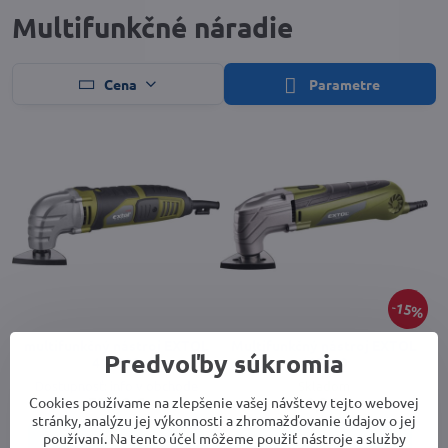
Multifunkčné náradie
Cena
Parametre
15%
multifunkčný nástroj EXTOL
Multifunkčný nástroj EXTOL
Predvoľby súkromia
417200
417220
Dostupnosť: info v obchode
Skladom
53,20 €
60,37 €
Cookies používame na zlepšenie vašej návštevy tejto webovej
stránky, analýzu jej výkonnosti a zhromažďovanie údajov o jej
používaní. Na tento účel môžeme použiť nástroje a služby
Do košíka
Do košíka