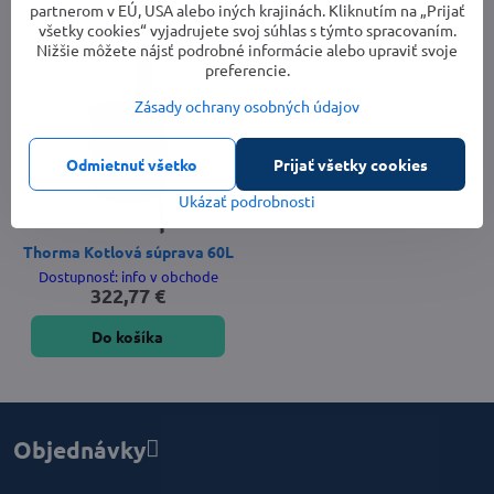
partnerom v EÚ, USA alebo iných krajinách. Kliknutím na „Prijať
všetky cookies“ vyjadrujete svoj súhlas s týmto spracovaním.
Nižšie môžete nájsť podrobné informácie alebo upraviť svoje
preferencie.
Zásady ochrany osobných údajov
Odmietnuť všetko
Prijať všetky cookies
Ukázať podrobnosti
Thorma Kotlová súprava 60L
Dostupnosť: info v obchode
322,77 €
Do košíka
Objednávky