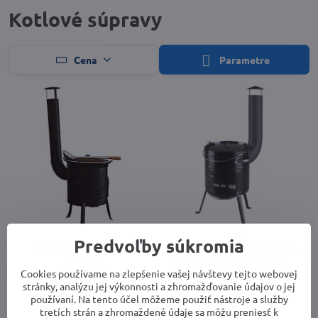
Kotlové súpravy
Cena
Parametre
Predvoľby súkromia
Kotlová súprava 14L
Thorma Kotlová súprava 15L
Skladom
Dostupnosť: info v obchode
184,40 €
199,77 €
Cookies používame na zlepšenie vašej návštevy tejto webovej
stránky, analýzu jej výkonnosti a zhromažďovanie údajov o jej
používaní. Na tento účel môžeme použiť nástroje a služby
Do košíka
Do košíka
tretích strán a zhromaždené údaje sa môžu preniesť k