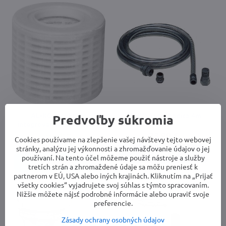
AL-KO vložka do
AL-KO Sacia hadica 4m
Predvoľby súkromia
integrovaného filtra XXL
Vypredané
23,90 €
Skladom
Cookies používame na zlepšenie vašej návštevy tejto webovej
15,90 €
stránky, analýzu jej výkonnosti a zhromažďovanie údajov o jej
Zobraziť
používaní. Na tento účel môžeme použiť nástroje a služby
Do košíka
tretích strán a zhromaždené údaje sa môžu preniesť k
partnerom v EÚ, USA alebo iných krajinách. Kliknutím na „Prijať
všetky cookies“ vyjadrujete svoj súhlas s týmto spracovaním.
Nižšie môžete nájsť podrobné informácie alebo upraviť svoje
preferencie.
Zásady ochrany osobných údajov