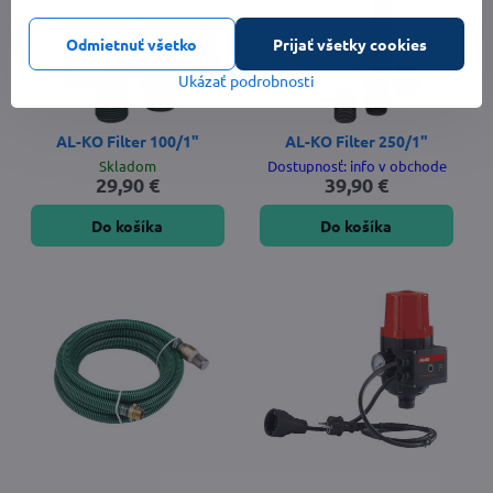
Odmietnuť všetko
Prijať všetky cookies
Ukázať podrobnosti
AL-KO Filter 100/1"
AL-KO Filter 250/1"
Skladom
Dostupnosť: info v obchode
29,90 €
39,90 €
Do košíka
Do košíka