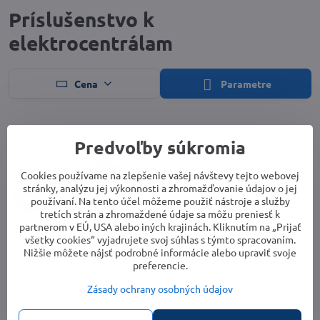
Príslušenstvo k
elektrocentrálam
Cena
Parametre
Predvoľby súkromia
Cookies používame na zlepšenie vašej návštevy tejto webovej
stránky, analýzu jej výkonnosti a zhromažďovanie údajov o jej
používaní. Na tento účel môžeme použiť nástroje a služby
tretích strán a zhromaždené údaje sa môžu preniesť k
partnerom v EÚ, USA alebo iných krajinách. Kliknutím na „Prijať
všetky cookies“ vyjadrujete svoj súhlas s týmto spracovaním.
Nižšie môžete nájsť podrobné informácie alebo upraviť svoje
preferencie.
Podvozok s rukoväťou pre
invertor P2400
Zásady ochrany osobných údajov
Skladom
59 €