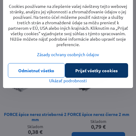
Cookies používame na zlepšenie vašej návštevy tejto webovej
stránky, analýzu jej výkonnosti a zhromažďovanie údajov o jej
Servisné sady Vision
používaní. Na tento účel môžeme použiť nástroje a služby
tretích strán a zhromaždené údaje sa môžu preniesť k
partnerom v EÚ, USA alebo iných krajinách. Kliknutím na „Prijať
všetky cookies“ vyjadrujete svoj súhlas s týmto spracovaním.
Cena
Parametre
Nižšie môžete nájsť podrobné informácie alebo upraviť svoje
preferencie.
Zásady ochrany osobných údajov
Odmietnuť všetko
Prijať všetky cookies
Ukázať podrobnosti
FORCE špice nerez strieborné 2
FORCE špice nerez čierne 2 mm
mm
Skladom
0,79 €
Skladom
0,38 €