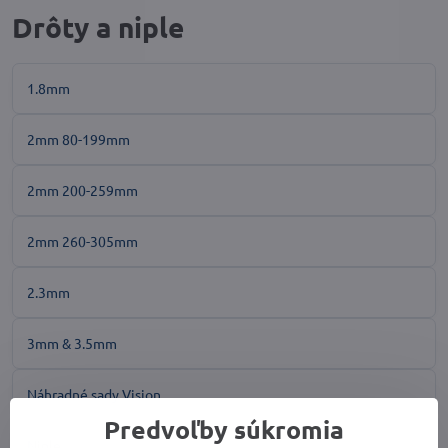
Drôty a niple
1.8mm
2mm 80-199mm
2mm 200-259mm
2mm 260-305mm
2.3mm
3mm & 3.5mm
Náhradné sady Vision
Predvoľby súkromia
Niple