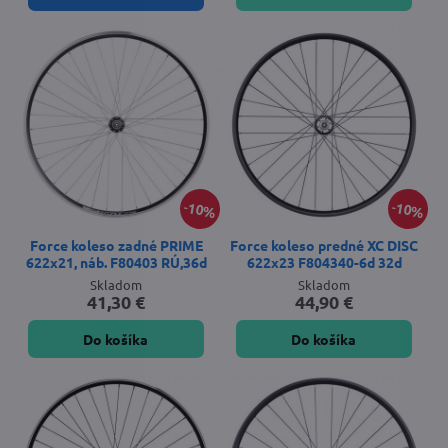
10%
10%
Force koleso zadné PRIME
Force koleso predné XC DISC
622x21, náb. F80403 RÚ,36d
622x23 F804340-6d 32d
Skladom
Skladom
41,30 €
44,90 €
Do košíka
Do košíka