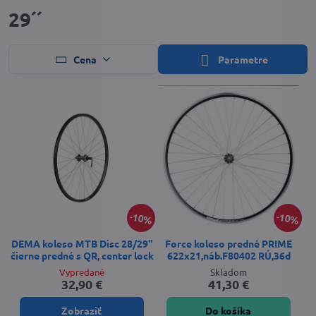
29´´
Cena
Parametre
10%
10%
DEMA koleso MTB Disc 28/29"
Force koleso predné PRIME
čierne predné s QR, center lock
622x21,náb.F80402 RÚ,36d
Vypredané
Skladom
32,90 €
41,30 €
Zobraziť
Do košíka