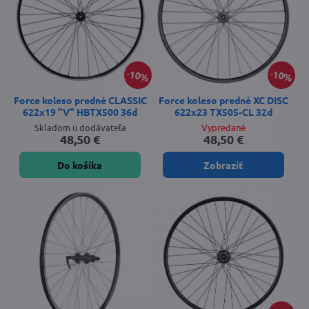
10%
10%
Force koleso predné CLASSIC
Force koleso predné XC DISC
622x19 "V" HBTX500 36d
622x23 TX505-CL 32d
Skladom u dodávateľa
Vypredané
48,50 €
48,50 €
Do košíka
Zobraziť