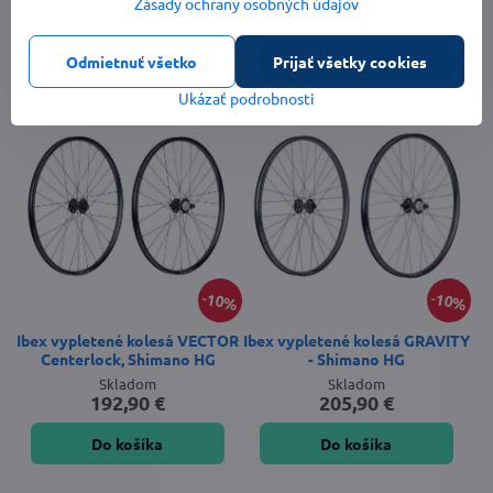
Skladom u dodávateľa
Skladom
Zásady ochrany osobných údajov
51,90 €
192,90 €
Do košíka
Do košíka
Odmietnuť všetko
Prijať všetky cookies
Ukázať podrobnosti
10%
10%
Ibex vypletené kolesá VECTOR
Ibex vypletené kolesá GRAVITY
Centerlock, Shimano HG
- Shimano HG
Skladom
Skladom
192,90 €
205,90 €
Do košíka
Do košíka