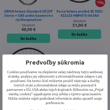
10%
DEMA koleso Standard 28'/29'
Force koleso predné XC DISC
čierne + GBS zadné kazetové s
622x23 HBM475-6d 36d
rýchloupínačom
Skladom
51,90 €
Skladom
48,90 €
Do košíka
Do košíka
Predvoľby súkromia
Cookies používame na zlepšenie vašej návštevy tejto webovej
stránky, analýzu jej výkonnosti a zhromažďovanie údajov o jej
používaní. Na tento účel môžeme použiť nástroje a služby
tretích strán a zhromaždené údaje sa môžu preniesť k
partnerom v EÚ, USA alebo iných krajinách. Kliknutím na „Prijať
10%
10%
všetky cookies“ vyjadrujete svoj súhlas s týmto spracovaním.
Nižšie môžete nájsť podrobné informácie alebo upraviť svoje
Force koleso zadné XC DISC
Ibex vypletené kolesá VECTOR
preferencie.
622x23 TX505-CL 32d
Centerlock, Sram XD