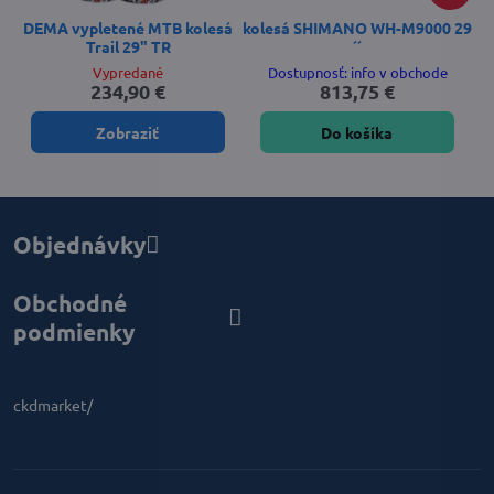
DEMA vypletené MTB kolesá
kolesá SHIMANO WH-M9000 29
Trail 29" TR
´´
Vypredané
Dostupnosť: info v obchode
234,90 €
813,75 €
Zobraziť
Do košíka
Objednávky
Obchodné
podmienky
ckdmarket/