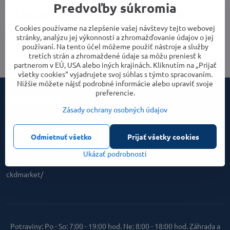
Predvoľby súkromia
Planžetové holiace strojčeky
Cookies používame na zlepšenie vašej návštevy tejto webovej
stránky, analýzu jej výkonnosti a zhromažďovanie údajov o jej
používaní. Na tento účel môžeme použiť nástroje a služby
tretích strán a zhromaždené údaje sa môžu preniesť k
partnerom v EÚ, USA alebo iných krajinách. Kliknutím na „Prijať
všetky cookies“ vyjadrujete svoj súhlas s týmto spracovaním.
Nižšie môžete nájsť podrobné informácie alebo upraviť svoje
preferencie.
Objednávky
Zásady ochrany osobných údajov
Obchodné
Odmietnuť všetko
Prijať všetky cookies
podmienky
Ukázať podrobnosti
ckdmarket/
Potraviny: Po - So: 7:00 - 19:00 hod. Ne: 8:00 - 18:00 hod. Záhrada a