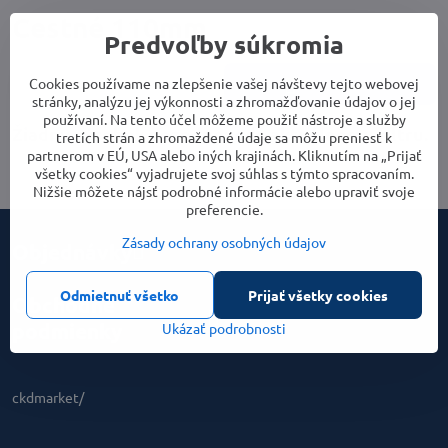
Cestné 110mm
Predvoľby súkromia
Cookies používame na zlepšenie vašej návštevy tejto webovej
Cena
Parametre
stránky, analýzu jej výkonnosti a zhromažďovanie údajov o jej
používaní. Na tento účel môžeme použiť nástroje a služby
tretích strán a zhromaždené údaje sa môžu preniesť k
partnerom v EÚ, USA alebo iných krajinách. Kliknutím na „Prijať
všetky cookies“ vyjadrujete svoj súhlas s týmto spracovaním.
Nižšie môžete nájsť podrobné informácie alebo upraviť svoje
preferencie.
Zásady ochrany osobných údajov
Objednávky
Odmietnuť všetko
Prijať všetky cookies
Obchodné
podmienky
Ukázať podrobnosti
ckdmarket/