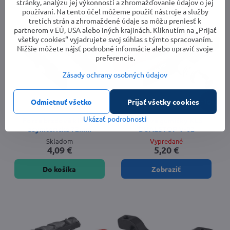
stránky, analýzu jej výkonnosti a zhromažďovanie údajov o jej
používaní. Na tento účel môžeme použiť nástroje a služby
tretích strán a zhromaždené údaje sa môžu preniesť k
partnerom v EÚ, USA alebo iných krajinách. Kliknutím na „Prijať
všetky cookies“ vyjadrujete svoj súhlas s týmto spracovaním.
Nižšie môžete nájsť podrobné informácie alebo upraviť svoje
preferencie.
Zásady ochrany osobných údajov
10%
Odmietnuť všetko
Prijať všetky cookies
Ukázať podrobnosti
Force brzdové klátiky
brzdové gumičky KLS
asymterické 72mm
DUALSTOP V-02
Skladom
Vypredané
4,09 €
5,20 €
Do košíka
Zobraziť