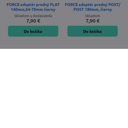
FORCE adaptér predný FLAT
FORCE adaptér predný POST/
140mm,34-70mm čierny
POST 180mm, čierny
Skladom u dodávateľa
Skladom
7,90 €
7,90 €
Do košíka
Do košíka
FORCE adaptér zadný FLAT
FORCE adaptér zadný
160mm,34mm čierne
POST/STAND 180mm, čierny
Skladom u dodávateľa
Skladom u dodávateľa
7,90 €
7,90 €