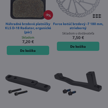
9%
Náhradné brzdové platničky
Force kotúč brzdový -7 180 mm,
KLS D-18 Radiator, organické
strieborný
(pár)
Skladom u dodávateľa
7,50 €
Skladom
7,20 €
Do košíka
Do košíka