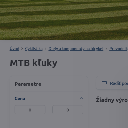
Úvod
Cyklistika
Diely a komponenty na bicykel
Prevodník
MTB kľuky
Radiť po
Parametre
Cena
Od:
Do: