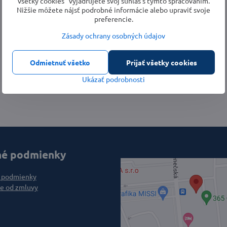
všetky cookies“ vyjadrujete svoj súhlas s týmto spracovaním.
Nižšie môžete nájsť podrobné informácie alebo upraviť svoje
preferencie.
Zásady ochrany osobných údajov
Odmietnuť všetko
Prijať všetky cookies
Ukázať podrobnosti
é podmienky
 podmienky
e od zmluvy