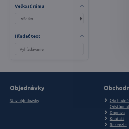
Veľkosť rámu
Hľadať text
Prehľadať
výsledky
filtra
fulltextom
Objednávky
Obchodn
Stav objednávky
Obchodné
Odstúpeni
Doprava
Kontakt
Recenzie