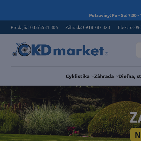
Potraviny: Po - So: 7:00 -
Predajňa: 033/5531 806
Záhrada: 0918 787 323
Elektro: 09
Cyklistika
Záhrada
Dieľna, s