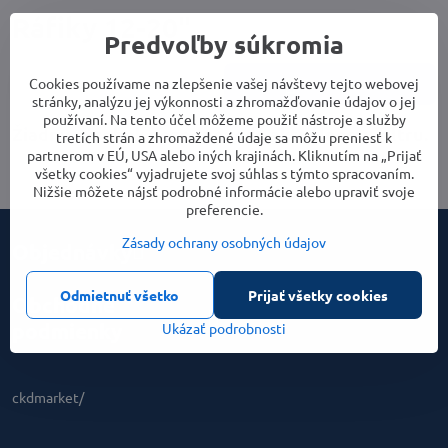
Ráfiky 12-20"
Predvoľby súkromia
Cookies používame na zlepšenie vašej návštevy tejto webovej
Cena
Parametre
stránky, analýzu jej výkonnosti a zhromažďovanie údajov o jej
používaní. Na tento účel môžeme použiť nástroje a služby
tretích strán a zhromaždené údaje sa môžu preniesť k
partnerom v EÚ, USA alebo iných krajinách. Kliknutím na „Prijať
všetky cookies“ vyjadrujete svoj súhlas s týmto spracovaním.
Nižšie môžete nájsť podrobné informácie alebo upraviť svoje
preferencie.
Zásady ochrany osobných údajov
Objednávky
Odmietnuť všetko
Prijať všetky cookies
Obchodné
podmienky
Ukázať podrobnosti
ckdmarket/