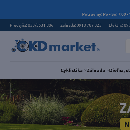
Potraviny: Po - So: 7:00 -
Predajňa: 033/5531 806
Záhrada: 0918 787 323
Elektro: 09
Cyklistika
Záhrada
Dieľna, s