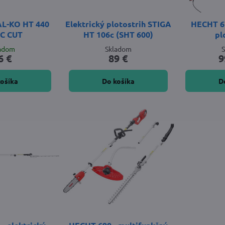
AL-KO HT 440
Elektrický plotostrih STIGA
HECHT 67
C CUT
HT 106c (SHT 600)
pl
ladom
Skladom
6 €
89 €
9
košíka
Do košíka
D