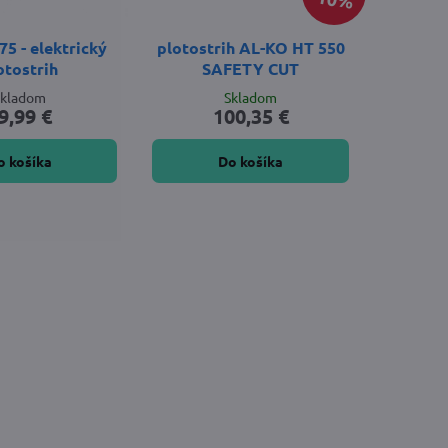
5 - elektrický
plotostrih AL-KO HT 550
otostrih
SAFETY CUT
Skladom
Skladom
9,99 €
100,35 €
o košíka
Do košíka