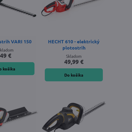
strih VARI 150
HECHT 610 - elektrický
plotostrih
Skladom
49 €
Skladom
49,99 €
o košíka
Do košíka