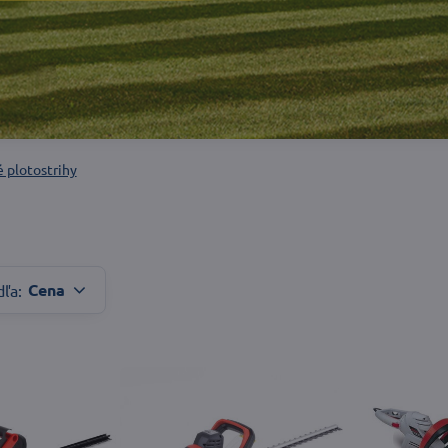
é plotostrihy
Cena
dľa: