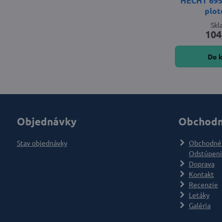
HECHT 695 
plot
Sk
104
Do 
Objednávky
Obchodn
Stav objednávky
Obchodné
Odstúpeni
Doprava
Kontakt
Recenzie
Letáky
Galéria