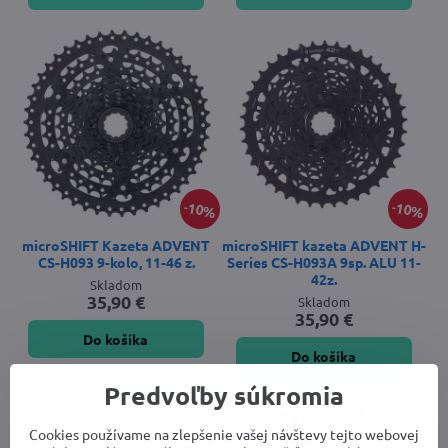
10%
10%
microSHIFT Kazeta ADVENT
microSHIFT kazeta ADVENT H-
CS-H093 9-kolo, 11-46 z.
Series CS-H093A 9sp. ALU 11-
42z.
Skladom
35,90 €
Skladom
35,90 €
Do košíka
Do košíka
Predvoľby súkromia
Cookies používame na zlepšenie vašej návštevy tejto webovej