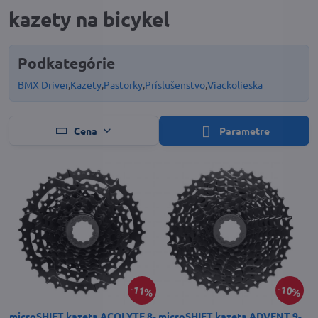
kazety na bicykel
Podkategórie
BMX Driver
Kazety
Pastorky
Príslušenstvo
Viackolieska
Cena
Parametre
11%
10%
microSHIFT kazeta ACOLYTE 8-
microSHIFT kazeta ADVENT 9-