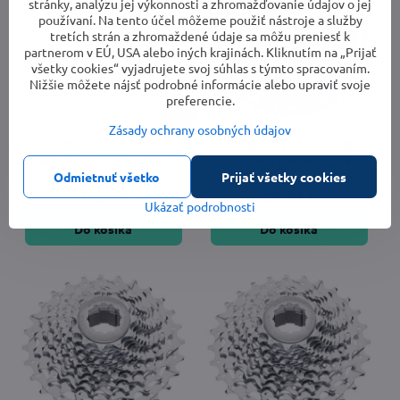
stránky, analýzu jej výkonnosti a zhromažďovanie údajov o jej
používaní. Na tento účel môžeme použiť nástroje a služby
tretích strán a zhromaždené údaje sa môžu preniesť k
partnerom v EÚ, USA alebo iných krajinách. Kliknutím na „Prijať
všetky cookies“ vyjadrujete svoj súhlas s týmto spracovaním.
Nižšie môžete nájsť podrobné informácie alebo upraviť svoje
preferencie.
10%
Zásady ochrany osobných údajov
microSHIFT kazeta CENTOS G-
microSHIFT Kazeta ADVENT X
SERIES CS-G110 11sp. 11-28 z.
CS-H104 10-kolo, 11-48 z.
Odmietnuť všetko
Prijať všetky cookies
Skladom
Skladom
38,60 €
39,99 €
Ukázať podrobnosti
Do košíka
Do košíka