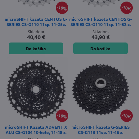
10%
10%
microSHIFT kazeta CENTOS G-
microSHIFT kazeta CENTOS G-
SERIES CS-G110 11sp. 11-25z.
SERIES CS-G110 11sp. 11-32 z.
Skladom
Skladom
40,40 €
43,90 €
Do košíka
Do košíka
10%
10%
microSHIFT Kazeta ADVENT X
microSHIFT kazeta G-SERIES
ALU CS-G104 10-kolo, 11-48 z.
CS-G113 11sp. 11-46 z.