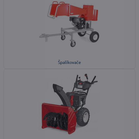
Špalíkovače