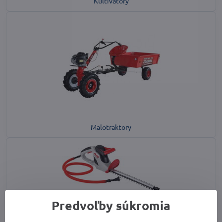
Kultivátory
Malotraktory
Predvoľby súkromia
Plotostrihy