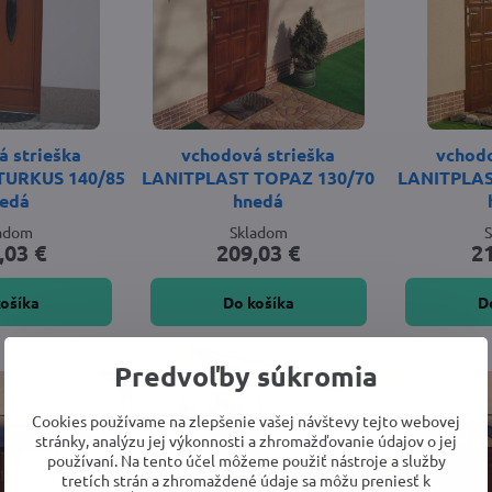
 strieška
vchodová strieška
vchodo
TURKUS 140/85
LANITPLAST TOPAZ 130/70
LANITPLAS
edá
hnedá
ladom
Skladom
,03 €
209,03 €
2
košíka
Do košíka
D
Predvoľby súkromia
Cookies používame na zlepšenie vašej návštevy tejto webovej
stránky, analýzu jej výkonnosti a zhromažďovanie údajov o jej
používaní. Na tento účel môžeme použiť nástroje a služby
tretích strán a zhromaždené údaje sa môžu preniesť k