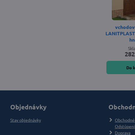
vchodová
LANITPLAST
hn
Sk
282
Do 
Objednávky
Obchodn
Stav objednávky
Obchodné
Odstúpeni
Doprava