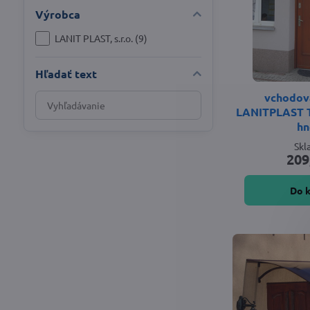
Výrobca
LANIT PLAST, s.r.o. (9)
Hľadať text
vchodová
Prehľadať
LANITPLAST 
výsledky
hn
filtra
Sk
fulltextom
209
Do 