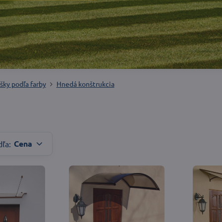
ešky podľa farby
Hnedá konštrukcia
Cena
dľa: