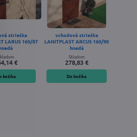
vá strieška
vchodová strieška
T LARUS 160/87
LANITPLAST ARCUS 160/90
hnedá
hnedá
Skladom
Skladom
64,14 €
278,83 €
o košíka
Do košíka