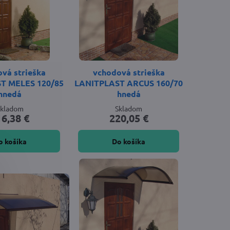
vá strieška
vchodová strieška
T MELES 120/85
LANITPLAST ARCUS 160/70
hnedá
hnedá
Skladom
Skladom
16,38 €
220,05 €
o košíka
Do košíka