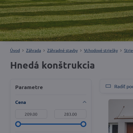
Úvod
Záhrada
Záhradné stavby
Vchodové striešky
Stri
Hnedá konštrukcia
Radiť po
Parametre
Cena
Od:
Do: