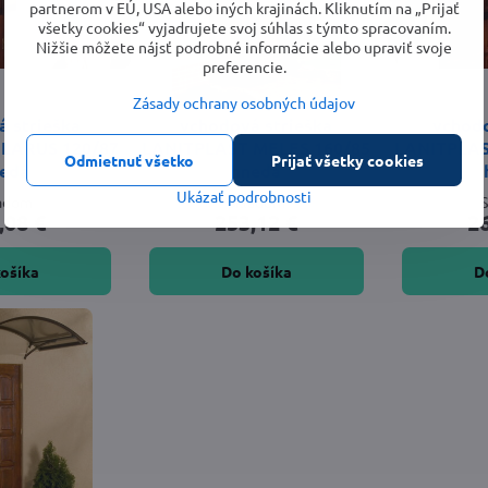
partnerom v EÚ, USA alebo iných krajinách. Kliknutím na „Prijať
všetky cookies“ vyjadrujete svoj súhlas s týmto spracovaním.
Nižšie môžete nájsť podrobné informácie alebo upraviť svoje
preferencie.
Zásady ochrany osobných údajov
 strieška
vchodová strieška
vchodo
LARUS 120/87
LANITPLAST MELES 160/85
LANITPLAS
Odmietnuť všetko
Prijať všetky cookies
edá
hnedá
Ukázať podrobnosti
ladom
Skladom
,08 €
253,12 €
2
košíka
Do košíka
D