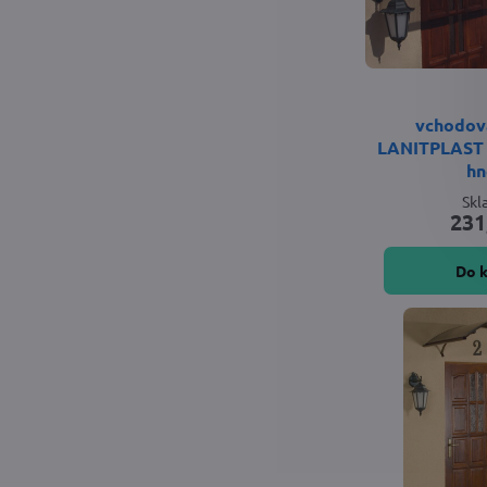
vchodová
LANITPLAST 
hn
Sk
231
Do 