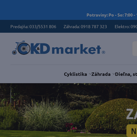
Potraviny: Po - So: 7:00 -
Predajňa: 033/5531 806
Záhrada: 0918 787 323
Elektro: 09
Cyklistika
Záhrada
Dieľna, s