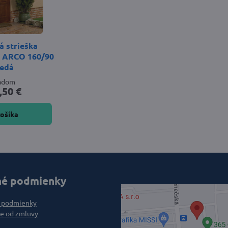
 strieška
 ARCO 160/90
edá
ladom
,50 €
košíka
é podmienky
 podmienky
e od zmluvy