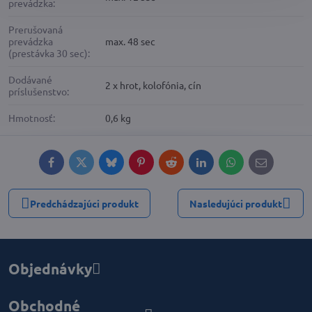
prevádzka:
Prerušovaná
prevádzka
max. 48 sec
(prestávka 30 sec):
Dodávané
2 x hrot, kolofónia, cín
príslušenstvo:
Hmotnosť:
0,6 kg
Facebook
Twitter
Bluesky
Pinterest
Reddit
LinkedIn
WhatsApp
E-
mail
Predchádzajúci produkt
Nasledujúci produkt
Objednávky
Obchodné