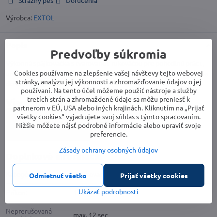
Strážny pes
Doručenia
Výrobca:
EXTOL
Popis
Predvoľby súkromia
Výkonná spájkovačka s tvarovanou rukoväťou pre pohodlnú prácu,
Cookies používame na zlepšenie vašej návštevy tejto webovej
určená na spájkovanie pomocou cínu, spájanie plastov, vypaľovanie
stránky, analýzu jej výkonnosti a zhromažďovanie údajov o jej
do dreva alebo kože.
používaní. Na tento účel môžeme použiť nástroje a služby
tretích strán a zhromaždené údaje sa môžu preniesť k
Viac z kategórie
partnerom v EÚ, USA alebo iných krajinách. Kliknutím na „Prijať
všetky cookies“ vyjadrujete svoj súhlas s týmto spracovaním.
Dieľna, stavba
Elektrické náradie
Nižšie môžete nájsť podrobné informácie alebo upraviť svoje
Spájkovacie pištole
preferencie.
Zásady ochrany osobných údajov
Doplnkové informácie
Kategória:
Spájkovacie pištole
Odmietnuť všetko
Prijať všetky cookies
Ukázať podrobnosti
Príkon:
175 W
Neprerušovaná
max. 12 sec