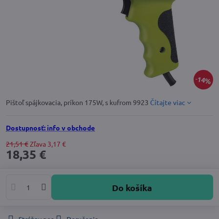
14%
Pištoľ spájkovacia, príkon 175W, s kufrom 9923
Čítajte viac
Dostupnosť: info v obchode
21,51 €
Zľava
3,17 €
18,35 €
Do košíka