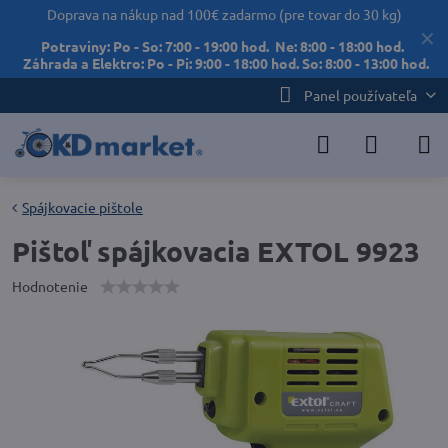
Doprava na nákup nad 100€ zadarmo (pre tovar do 30 kg)
✕
Potraviny: Po - So: 7:00 - 19:00 hod. Ne: 8:00 - 18:00 hod.
Záhrada a Elektro: Po - Pi: 9:00 - 18:00 hod. So: 8:00 - 13:00 hod.
Panel používateľa
Spájkovacie pištole
Pištoľ spájkovacia EXTOL 9923
Hodnotenie