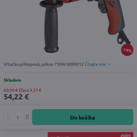
14%
Vŕtačka príklepová, príkon 750W 8890012
Čítajte viac
Skladom
63,55 €
Zľava
9,33 €
54,22 €
Do košíka