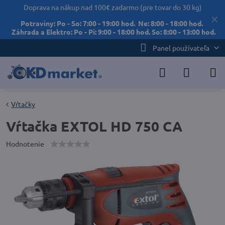
Doprava na nákup nad 100€ zadarmo (pre tovar do 30 kg)
✕
Potraviny: Po - So: 7:00 - 19:00 hod. Ne: 8:00 - 18:00 hod.
Záhrada a Elektro: Po - Pi: 9:00 - 18:00 hod. So: 8:00 - 13:00 hod.
Panel používateľa
Vŕtačky
Vŕtačka EXTOL HD 750 CA
Hodnotenie