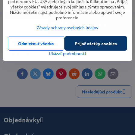
Do košíka
partnerom v EÚ, USA alebo iných krajinách. Kliknutím na „Prijať
všetky cookies“ vyjadrujete svoj súhlas s týmto spracovaním.
Nižšie môžete nájsť podrobné informácie alebo upraviť svoje
preferencie.
Zásady ochrany osobných údajov
Strážny pes
Doručenia
Odmietnuť všetko
Prijať všetky cookies
Výrobca:
Kinekus
Ukázať podrobnosti
Facebook
Twitter
Bluesky
Pinterest
Reddit
LinkedIn
WhatsApp
E-
mail
Nasledujúci produkt
Objednávky