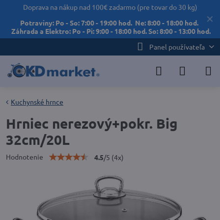
Doprava na nákup nad 100€ zadarmo (pre tovar do 30 kg)
✕
Potraviny: Po - So: 7:00 - 19:00 hod. Ne: 8:00 - 18:00 hod.
Záhrada a Elektro: Po - Pi: 9:00 - 18:00 hod. So: 8:00 - 13:00 hod.
Panel používateľa
Kuchynské hrnce
Hrniec nerezový+pokr. Big
32cm/20L
Hodnotenie
4.5
/
5
(
4
x)