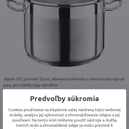
objem 20 l, priemer 32cm, sklenená pokrievka s otvorom pre výpust
pary, pre všetky typy sporákov
Predvoľby súkromia
Dostupnosť: info v obchode
66,90 €
Cookies používame na zlepšenie vašej návštevy tejto webovej
stránky, analýzu jej výkonnosti a zhromažďovanie údajov o jej
používaní. Na tento účel môžeme použiť nástroje a služby
tretích strán a zhromaždené údaje sa môžu preniesť k