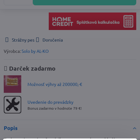
Strážny pes
Doručenia
Výrobca:
Solo by AL-KO
Darček zadarmo
Možnosť výhry až 200000,-€
Uvedenie do prevádzky
Bonus zadarmo v hodnote 79 €!
Popis
Traktor vám u nás v šepcializovanom servise poskladáme.