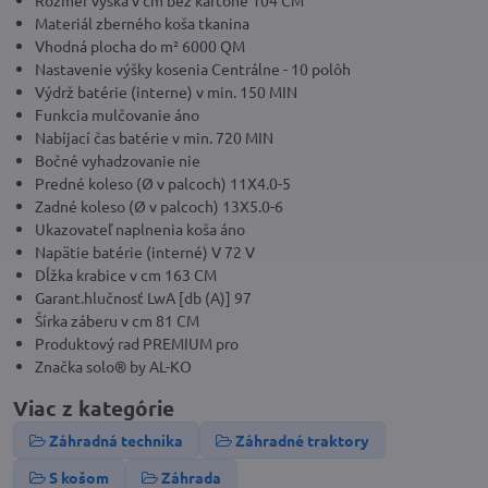
Rozmer výška v cm bez kartóne 104 CM
Materiál zberného koša tkanina
Vhodná plocha do m² 6000 QM
Nastavenie výšky kosenia Centrálne - 10 polôh
Výdrž batérie (interne) v min. 150 MIN
Funkcia mulčovanie áno
Nabíjací čas batérie v min. 720 MIN
Bočné vyhadzovanie nie
Predné koleso (Ø v palcoch) 11X4.0-5
Zadné koleso (Ø v palcoch) 13X5.0-6
Ukazovateľ naplnenia koša áno
Napätie batérie (interné) V 72 V
Dĺžka krabice v cm 163 CM
Garant.hlučnosť LwA [db (A)] 97
Šírka záberu v cm 81 CM
Produktový rad PREMIUM pro
Značka solo® by AL-KO
Viac z kategórie
Záhradná technika
Záhradné traktory
S košom
Záhrada