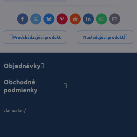
Facebook
Twitter
Bluesky
Pinterest
Reddit
LinkedIn
WhatsApp
E-
mail
Predchádzajúci produkt
Nasledujúci produkt
Objednávky
Obchodné
podmienky
ckdmarket/