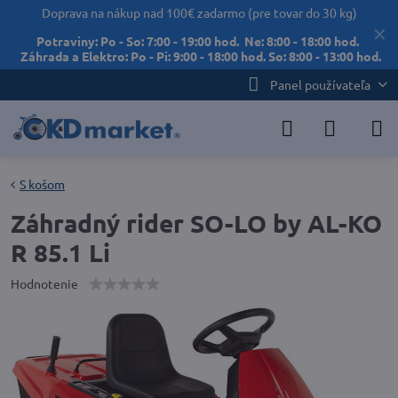
Doprava na nákup nad 100€ zadarmo (pre tovar do 30 kg)
✕
Potraviny: Po - So: 7:00 - 19:00 hod. Ne: 8:00 - 18:00 hod.
Záhrada a Elektro: Po - Pi: 9:00 - 18:00 hod. So: 8:00 - 13:00 hod.
Panel používateľa
S košom
Záhradný rider SO-LO by AL-KO
R 85.1 Li
Hodnotenie